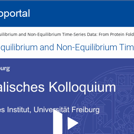
go
go
go
to
to
to
navigation
main
footer
content
ilibrium and Non-Equilibrium Time-Series Data: From Protein Fold
Video abspielen