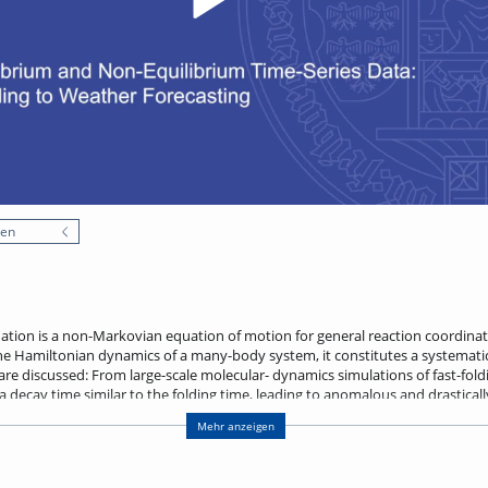
nen
ation is a non-Markovian equation of motion for general reaction coordinat
he Hamiltonian dynamics of a many-body system, it constitutes a systematic
re discussed: From large-scale molecular- dynamics simulations of fast-foldin
ecay time similar to the folding time, leading to anomalous and drastically
 dictated by free-energy barriers, as predicted by the Arrhenius law, but rat
Mehr anzeigen
also present for non-equilibrium systems. After removing slow and periodic 
d to predict complex phenomena such as weather data at a fraction of the nu