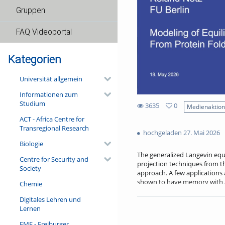
Gruppen
FAQ Videoportal
Kategorien
Universität allgemein
Informationen zum
Studium
3635
0
Medienaktio
0
ACT - Africa Centre for
3635
favorites
Transregional Research
views
hochgeladen 27. Mai 2026
Biologie
The generalized Langevin equ
Centre for Security and
projection techniques from t
Society
approach. A few applications a
shown to have memory with a d
Chemie
In fact, folding times are not
Digitales Lehren und
friction. Memory effects are 
Lernen
filtering, the GLE can be use
learning methods.
FMF - Freiburger