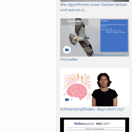
Wie Algorithmen unser Denken lenken
und warum d...
Fischadler
Schmerzempfinden - Boys don't cry?