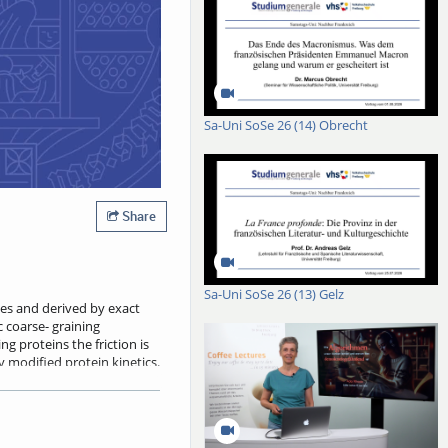
Sa-Uni SoSe 26 (14) Obrecht
Share
Sa-Uni SoSe 26 (13) Gelz
es and derived by exact
 coarse- graining
g proteins the friction is
 modified protein kinetics.
her by the non-Markovian
trends from the data by
merical cost of machine-