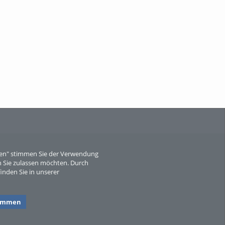
Wissen, ...
When Particle Physics Gets Hot: A
Journey Throu...
eren" stimmen Sie der Verwendung
 Sie zulassen möchten. Durch
inden Sie in unserer
Sperber
timmen