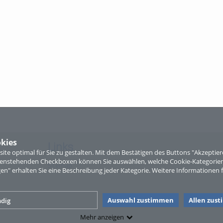
kies
Links
te optimal für Sie zu gestalten. Mit dem Bestätigen des Buttons "Akzepti
ntenstehenden Checkboxen können Sie auswählen, welche Cookie-Kategorien
Sitemap
gen" erhalten Sie eine Beschreibung jeder Kategorie. Weitere Informationen f
Auswahl zustimmen
Allen zus
dig
Mehr anzeigen