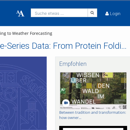
Suche etwas ...
Login
ing to Weather Forecasting
Modeling of Equilibrium and Non-Equilibrium Time-Series Data: From Protein Folding to Weather Forecasting
Empfohlen
Between tradition and transformation:
how owner...