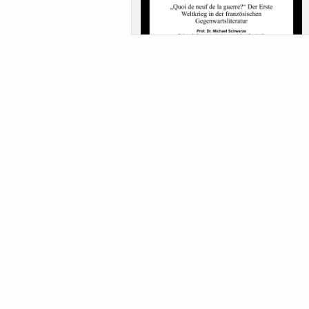
Sa-Uni SoSe 26 (12) Schwarze
Meanings of Forests: A Collaborative
Comparativ...
Als der Wald eine Zukunftsfrage wurde.