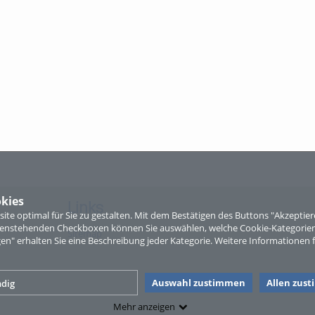
kies
Links
te optimal für Sie zu gestalten. Mit dem Bestätigen des Buttons "Akzepti
ntenstehenden Checkboxen können Sie auswählen, welche Cookie-Kategorien
Sitemap
gen" erhalten Sie eine Beschreibung jeder Kategorie. Weitere Informationen f
Auswahl zustimmen
Allen zus
dig
Mehr anzeigen