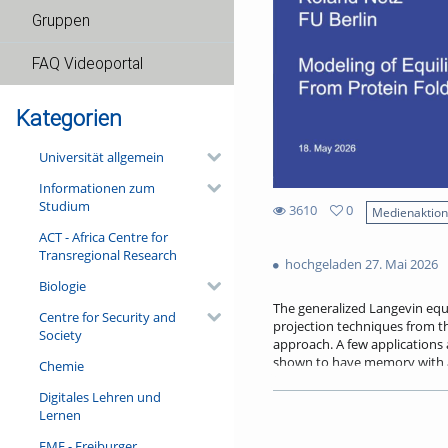
Gruppen
FAQ Videoportal
Kategorien
Universität allgemein
Informationen zum
Studium
3610
0
Medienaktio
0
ACT - Africa Centre for
3610
favorites
Transregional Research
views
hochgeladen 27. Mai 2026
Biologie
The generalized Langevin equ
Centre for Security and
projection techniques from t
Society
approach. A few applications a
shown to have memory with a d
Chemie
In fact, folding times are not
Digitales Lehren und
friction. Memory effects are 
Lernen
filtering, the GLE can be use
learning methods.
FMF - Freiburger