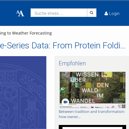
Suche etwas ...
Login
ing to Weather Forecasting
Modeling of Equilibrium and Non-Equilibrium Time-Series Data: From Protein Folding to Weather Forecasting
Empfohlen
Between tradition and transformation:
how owner...