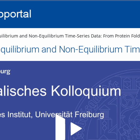
go
go
go
to
to
to
navigation
main
footer
content
ilibrium and Non-Equilibrium Time-Series Data: From Protein Fold
Video abspielen