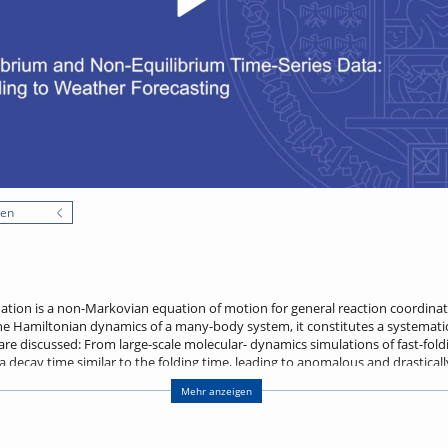
nen
ation is a non-Markovian equation of motion for general reaction coordinat
he Hamiltonian dynamics of a many-body system, it constitutes a systematic
re discussed: From large-scale molecular- dynamics simulations of fast-foldin
ecay time similar to the folding time, leading to anomalous and drastically
 dictated by free-energy barriers, as predicted by the Arrhenius law, but rat
Mehr anzeigen
also present for non-equilibrium systems. After removing slow and periodic 
d to predict complex phenomena such as weather data at a fraction of the nu