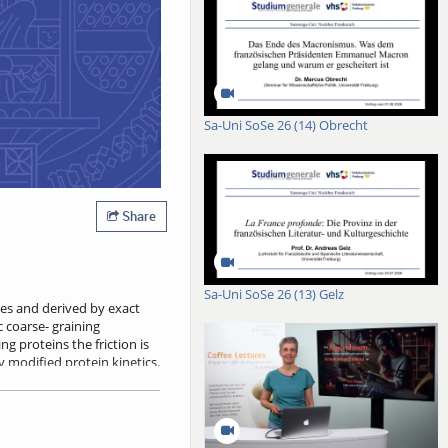
Sa-Uni SoSe 26 (14) Obrecht
Share
Sa-Uni SoSe 26 (13) Gelz
es and derived by exact
 coarse- graining
g proteins the friction is
 modified protein kinetics.
her by the non-Markovian
trends from the data by
merical cost of machine-