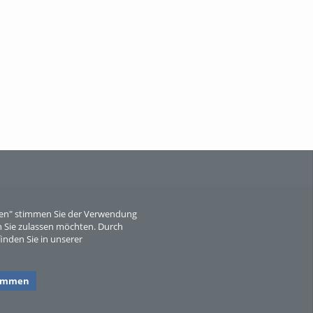
Wissen, ...
When Particle Physics Gets Hot: A
Journey Throu...
eren" stimmen Sie der Verwendung
 Sie zulassen möchten. Durch
inden Sie in unserer
Sperber
timmen