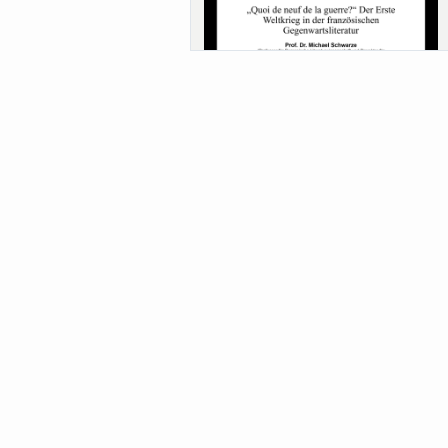
Sa-Uni SoSe 26 (12) Schwarze
Meanings of Forests: A Collaborative
Comparativ...
Als der Wald eine Zukunftsfrage wurde.