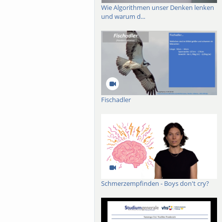
Wie Algorithmen unser Denken lenken
und warum d...
Fischadler
Schmerzempfinden - Boys don't cry?