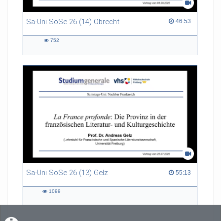
Sa-Uni SoSe 26 (14) Obrecht
46:53 duration
46:53
752
752
views
Sa-Uni SoSe 26 (13) Gelz
55:13 duration
55:13
1099
1099
views