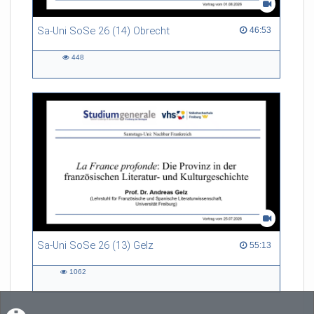
Sa-Uni SoSe 26 (14) Obrecht
46:53 duration
46:53
448
448
views
Sa-Uni SoSe 26 (13) Gelz
55:13 duration
55:13
1062
1062
views