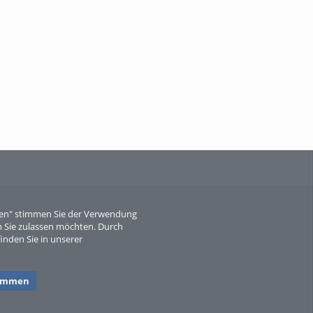
When Particle Physics Gets Hot: A
Journey Throu...
Sperber
eren" stimmen Sie der Verwendung
 Sie zulassen möchten. Durch
inden Sie in unserer
timmen