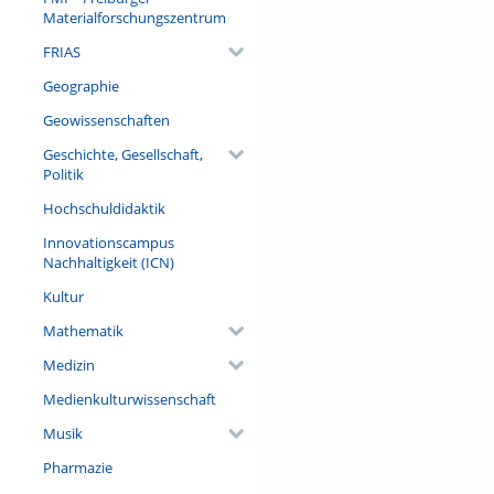
Gides Les faux-monnayeurs (
Materialforschungszentrum
sich der Roman als Form heute
FRIAS
es darauf anlegte, Nietzsche
für den Entwurf eines politi
Geographie
Referent/in:
Geowissenschaften
Prof. Dr. Ralph Häfner (Univer
Geschichte, Gesellschaft,
Politik
Hochschuldidaktik
Innovationscampus
Nachhaltigkeit (ICN)
Kultur
Mathematik
Medizin
Medienkulturwissenschaft
Musik
Pharmazie