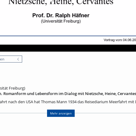
nen
sität Freiburg)
 Romanform und Lebensform im Dialog mit Nietzsche, Heine, Cervante
rfahrt nach den USA hat Thomas Mann 1934 das Reisediarium Meerfahrt mit 
es Vortrags ist eine Reflexion auf Manns Bestimmung des Verhältnisses der
eit eines Alltags, der durch den Aufstieg des Nationalsozialismus von totali
Mehr anzeigen
n Lebens geprägt war. Zu überprüfen ist Manns Lesart des Sittlichen im Wer
it Heines Situierung des ‚Artisten‘ in der Gesellschaft in Verbindung gebrach
antes’ Don Quijote begünstigte vor diesem Hintergrund zugleich eine Refle
geschichtlichen Zusammenhang. Mit dem Erscheinen von James Joyces Ulyss