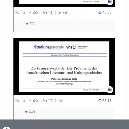
Sa-Uni SoSe 26 (14) Obrecht
46:53 duration
46:53
770
770
views
Sa-Uni SoSe 26 (13) Gelz
55:13 duration
55:13
1103
1103
views