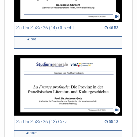
Sa-Uni SoSe 26 (14) Obrecht
46:53 duration
46:53
561
561
views
Sa-Uni SoSe 26 (13) Gelz
55:13 duration
55:13
1073
1073