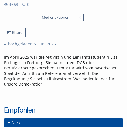
4663
0
0
4663
favorites
Medienaktionen
views
Share
hochgeladen 5. Juni 2025
Im April 2025 war die Aktivistin und Lehramtsstudentin Lisa
Pöttinger in Freiburg. Sie hat mit dem DGB über
Berufsverbote gesprochen. Denn: Ihr wird vom bayerischen
Staat der Antritt zum Referendariat verwehrt. Die
Begründung: Sie sei zu linksextrem. Was bedeutet das für
unsere Demokratie?
Empfohlen
Alles