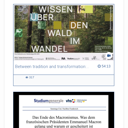
Between tradition and transformation: how owners, advisers and institutions co-create knowledge for resilient forests in Europe
54:13 duration
54:13
317
317
views