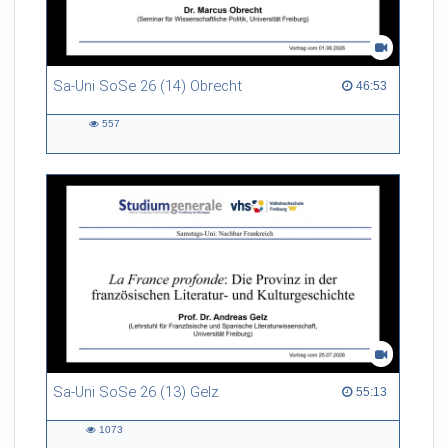
Sa-Uni SoSe 26 (14) Obrecht
46:53 duration
46:53
557
557
views
Sa-Uni SoSe 26 (13) Gelz
55:13 duration
55:13
1073
1073