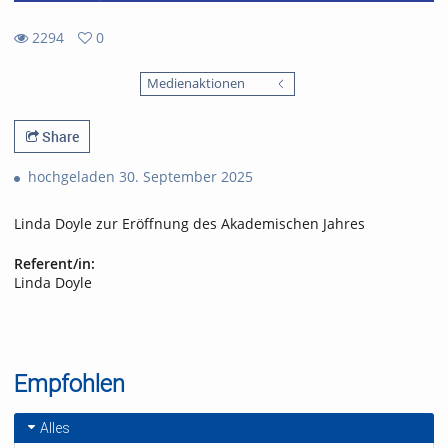
2294
0
0
2294
favorites
Medienaktionen
views
Share
hochgeladen 30. September 2025
Linda Doyle zur Eröffnung des Akademischen Jahres
Referent/in:
Linda Doyle
Empfohlen
Alles