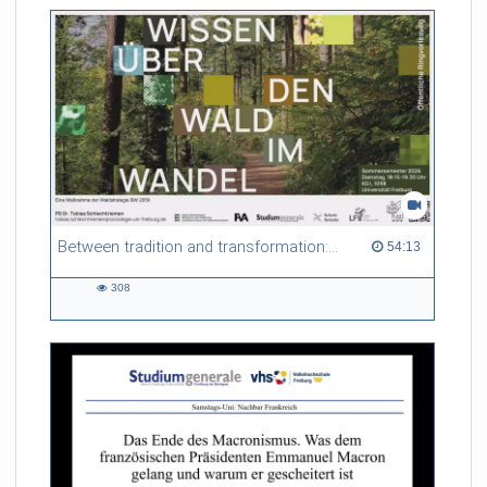
Between tradition and transformation: how owners, advisers and institutions co-create knowledge for resilient forests in Europe
54:13 duration
54:13
308
308
views