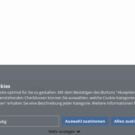
kies
Links
te optimal für Sie zu gestalten. Mit dem Bestätigen des Buttons "Akzepti
ntenstehenden Checkboxen können Sie auswählen, welche Cookie-Kategorien
Sitemap
gen" erhalten Sie eine Beschreibung jeder Kategorie. Weitere Informationen f
Auswahl zustimmen
Allen zus
dig
Mehr anzeigen