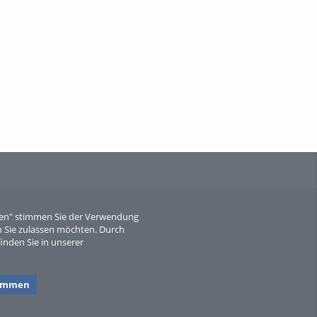
When Particle Physics Gets Hot: A
Journey Throu...
Sperber
eren" stimmen Sie der Verwendung
 Sie zulassen möchten. Durch
inden Sie in unserer
timmen