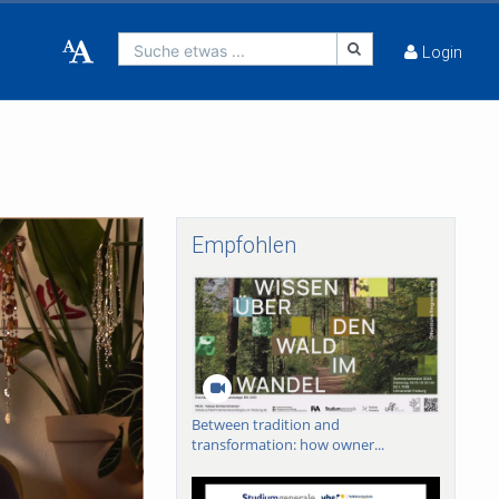
Suche etwas ...
Login
Empfohlen
Between tradition and
transformation: how owner...