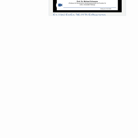
Sa-Uni SoSe 26 (12) Schwarze
Meanings of Forests: A Collaborative
Comparativ...
Als der Wald eine Zukunftsfrage
wurde. Wissen, ...