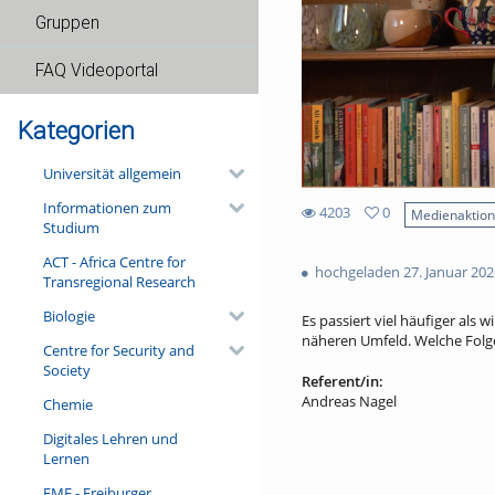
Gruppen
FAQ Videoportal
Kategorien
Universität allgemein
Informationen zum
4203
0
Medienaktio
Studium
0
4203
favorites
ACT - Africa Centre for
views
hochgeladen 27. Januar 202
Transregional Research
Biologie
Es passiert viel häufiger als
näheren Umfeld. Welche Folge
Centre for Security and
Society
Referent/in:
Andreas Nagel
Chemie
Digitales Lehren und
Lernen
FMF - Freiburger