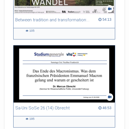
Between tradition and transformation: how owners, advisers and institutions co-create knowledge for resilient forests in Europe
54:13 duration
54:13
105
105
views
Sa-Uni SoSe 26 (14) Obrecht
46:53 duration
46:53
195
195
views