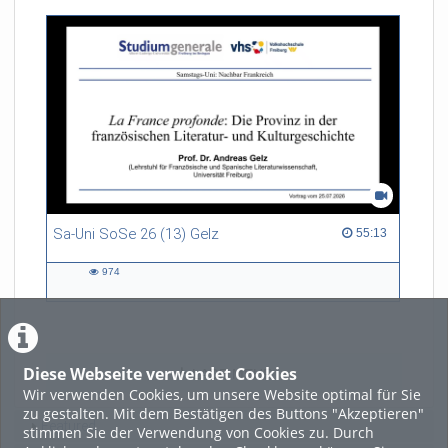
Sa-Uni SoSe 26 (13) Gelz
55:13 duration
55:13
974
974
views
Diese Webseite verwendet Cookies
LADE MEHR
Wir verwenden Cookies, um unsere Website optimal für Sie
zu gestalten. Mit dem Bestätigen des Buttons "Akzeptieren"
Featured
stimmen Sie der Verwendung von Cookies zu. Durch