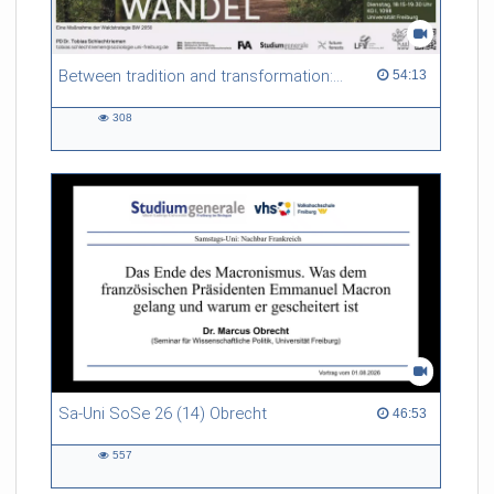
Between tradition and transformation: how owners, advisers and institutions co-create knowledge for resilient forests in Europe
54:13 duration
54:13
308
308
views
Sa-Uni SoSe 26 (14) Obrecht
46:53 duration
46:53
557
557
views