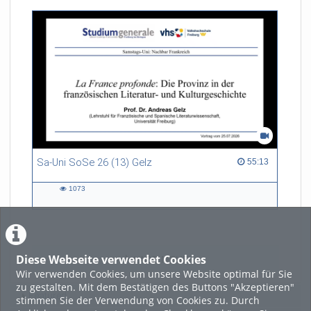
Sa-Uni SoSe 26 (13) Gelz
55:13 duration
55:13
1073
1073
views
Diese Webseite verwendet Cookies
LADE MEHR
Wir verwenden Cookies, um unsere Website optimal für Sie
zu gestalten. Mit dem Bestätigen des Buttons "Akzeptieren"
Featured
stimmen Sie der Verwendung von Cookies zu. Durch