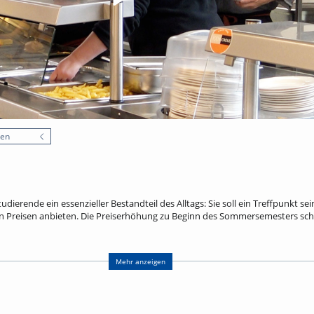
nen
tudierende ein essenzieller Bestandteil des Alltags: Sie soll ein Treffpunkt s
en Preisen anbieten. Die Preiserhöhung zu Beginn des Sommersemesters sch
och mehr. Laut einem Instagram-Post des Freiburger Studierendenwerks vo
nsa-Essen bei 8,47 Euro. Etwa die Hälfte wird über Landeszuschüsse und ande
Mehr anzeigen
t mehr. Dort kosten Mensaessen seit dem 4.5.2026 flächendeckend nur noch
Haushalt 2026 festgeschrieben.
rte Menü in Frankreich? uniCROSS hat eine Mensa in Mulhouse besucht, in di