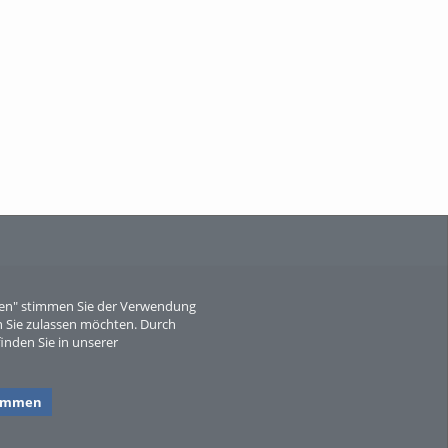
When Particle Physics Gets Hot: A
Journey Throu...
Sperber
eren" stimmen Sie der Verwendung
 Sie zulassen möchten. Durch
inden Sie in unserer
timmen