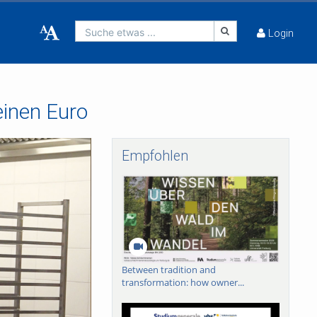
Suche etwas ...
Login
einen Euro
Empfohlen
Between tradition and
transformation: how owner...