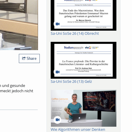
Sa-Uni SoSe 26 (14) Obrecht
Share
Sa-Uni SoSe 26 (13) Gelz
ein und gesunde
meckt jedoch nicht
m 20.4.2026 liegt der
re Quellen finanziert.
 einen Euro. Rund 50
Wie Algorithmen unser Denken
e Töpfe und auf die