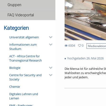
Gruppen
FAQ Videoportal
Kategorien
Universität allgemein
Informationen zum
6004
0
Medienaktio
Studium
0
6004
favorites
ACT - Africa Centre for
views
hochgeladen 26. Mai 2026
Transregional Research
Biologie
Die Mensa ist für zahlreiche S
Mahlzeiten zu erschwinglich
Centre for Security and
jeder und jedem.
Society
Ohne Subventionen wäre es n
Chemie
tatsächliche Preis für ein Me
Digitales Lehren und
Nachbar Frankreich investier
Lernen
Millionen Euro sind dafür im 
Wie funktioniert das preiswe
FMF - Freiburger