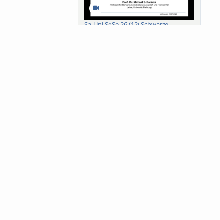
Sa-Uni SoSe 26 (12) Schwarze
Meanings of Forests: A Collaborative
Comparativ...
Als der Wald eine Zukunftsfrage
wurde. Wissen, ...