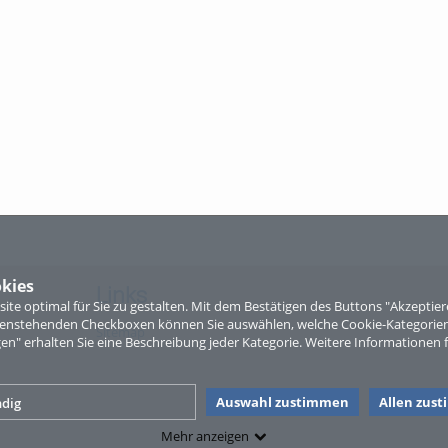
kies
Links
te optimal für Sie zu gestalten. Mit dem Bestätigen des Buttons "Akzepti
ntenstehenden Checkboxen können Sie auswählen, welche Cookie-Kategorien
Sitemap
gen" erhalten Sie eine Beschreibung jeder Kategorie. Weitere Informationen f
Auswahl zustimmen
Allen zus
dig
Mehr anzeigen