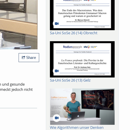
Sa-Uni SoSe 26 (14) Obrecht
Share
Sa-Uni SoSe 26 (13) Gelz
ein und gesunde
meckt jedoch nicht
m 20.4.2026 liegt der
re Quellen finanziert.
 einen Euro. Rund 50
Wie Algorithmen unser Denken
e Töpfe und auf die