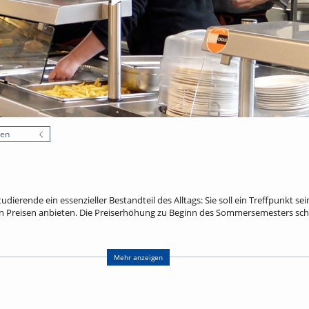
nen
tudierende ein essenzieller Bestandteil des Alltags: Sie soll ein Treffpunkt s
en Preisen anbieten. Die Preiserhöhung zu Beginn des Sommersemesters sch
och mehr. Laut einem Instagram-Post des Freiburger Studierendenwerks vo
nsa-Essen bei 8,47 Euro. Etwa die Hälfte wird über Landeszuschüsse und ande
Mehr anzeigen
t mehr. Dort kosten Mensaessen seit dem 4.5.2026 flächendeckend nur noch
Haushalt 2026 festgeschrieben.
rte Menü in Frankreich? uniCROSS hat eine Mensa in Mulhouse besucht, in di