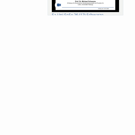
Sa-Uni SoSe 26 (12) Schwarze
Meanings of Forests: A Collaborative
Comparativ...
Als der Wald eine Zukunftsfrage
wurde. Wissen, ...