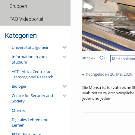
Gruppen
FAQ Videoportal
Kategorien
Universität allgemein
Informationen zum
5947
0
Medienaktio
Studium
0
5947
favorites
ACT - Africa Centre for
views
hochgeladen 26. Mai 2026
Transregional Research
Biologie
Die Mensa ist für zahlreiche S
Mahlzeiten zu erschwinglich
Centre for Security and
jeder und jedem.
Society
Ohne Subventionen wäre es n
Chemie
tatsächliche Preis für ein Me
Digitales Lehren und
Nachbar Frankreich investier
Lernen
Millionen Euro sind dafür im 
Wie funktioniert das preiswe
FMF - Freiburger