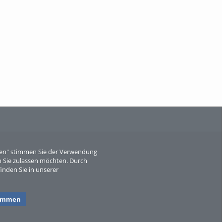
When Particle Physics Gets Hot: A
Journey Throu...
Sperber
eren" stimmen Sie der Verwendung
 Sie zulassen möchten. Durch
inden Sie in unserer
timmen