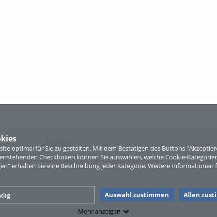
kies
Links
te optimal für Sie zu gestalten. Mit dem Bestätigen des Buttons "Akzepti
ntenstehenden Checkboxen können Sie auswählen, welche Cookie-Kategorien
Sitemap
gen" erhalten Sie eine Beschreibung jeder Kategorie. Weitere Informationen f
Auswahl zustimmen
Allen zus
dig
Mehr anzeigen