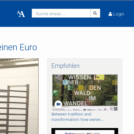
Suche etwas ...
Login
einen Euro
Empfohlen
Between tradition and
transformation: how owner...