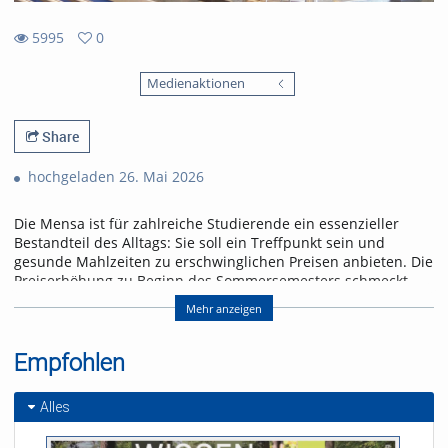
5995
0
0
5995
favorites
Medienaktionen
views
Share
hochgeladen 26. Mai 2026
Die Mensa ist für zahlreiche Studierende ein essenzieller
Bestandteil des Alltags: Sie soll ein Treffpunkt sein und
gesunde Mahlzeiten zu erschwinglichen Preisen anbieten. Die
Preiserhöhung zu Beginn des Sommersemesters schmeckt
jedoch nicht jeder und jedem.
Mehr anzeigen
Ohne Subventionen wäre es noch mehr. Laut einem
Instagram-Post des Freiburger Studierendenwerks vom
Empfohlen
20.4.2026 liegt der tatsächliche Preis für ein Mensa-Essen bei
8,47 Euro. Etwa die Hälfte wird über Landeszuschüsse und
andere Quellen finanziert.
Alles
Nachbar Frankreich investiert mehr. Dort kosten Mensaessen