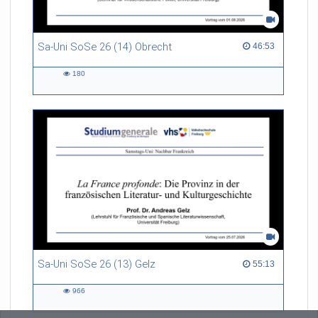
Sa-Uni SoSe 26 (14) Obrecht
46:53 duration
46:53
180
180
views
Sa-Uni SoSe 26 (13) Gelz
55:13 duration
55:13
966
966
views