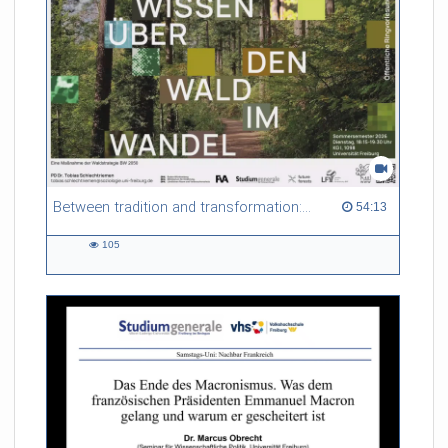
seit dem 4.5.2026 flächendeckend nur noch einen Euro. Rund
50 Millionen Euro sind dafür im Haushalt 2026
festgeschrieben.
Wie funktioniert das preiswerte Menü in Frankreich?
uniCROSS hat eine Mensa in Mulhouse besucht, in die Töpfe
und auf die Teller geschaut.
Between tradition and transformation: how owners, advisers and institutions co-create knowledge for resilient forests in Europe
54:13 duration
54:13
105
105
views