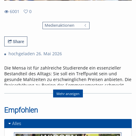
6001
0
0
6001
favorites
Medienaktionen
views
Share
hochgeladen 26. Mai 2026
Die Mensa ist für zahlreiche Studierende ein essenzieller
Bestandteil des Alltags: Sie soll ein Treffpunkt sein und
gesunde Mahlzeiten zu erschwinglichen Preisen anbieten. Die
Preiserhöhung zu Beginn des Sommersemesters schmeckt
jedoch nicht jeder und jedem.
Mehr anzeigen
Ohne Subventionen wäre es noch mehr. Laut einem
Instagram-Post des Freiburger Studierendenwerks vom
Empfohlen
20.4.2026 liegt der tatsächliche Preis für ein Mensa-Essen bei
8,47 Euro. Etwa die Hälfte wird über Landeszuschüsse und
andere Quellen finanziert.
Alles
Nachbar Frankreich investiert mehr. Dort kosten Mensaessen