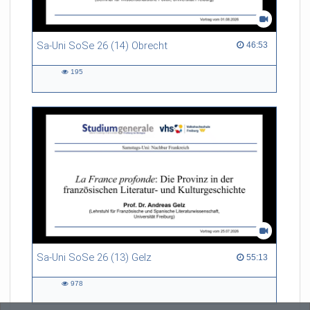
Sa-Uni SoSe 26 (14) Obrecht
46:53 duration
46:53
195
195
views
Sa-Uni SoSe 26 (13) Gelz
55:13 duration
55:13
978
978
views