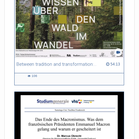
seit dem 4.5.2026 flächendeckend nur noch einen Euro. Rund
50 Millionen Euro sind dafür im Haushalt 2026
festgeschrieben.
Wie funktioniert das preiswerte Menü in Frankreich?
uniCROSS hat eine Mensa in Mulhouse besucht, in die Töpfe
und auf die Teller geschaut.
Between tradition and transformation: how owners, advisers and institutions co-create knowledge for resilient forests in Europe
54:13 duration
54:13
106
106
views