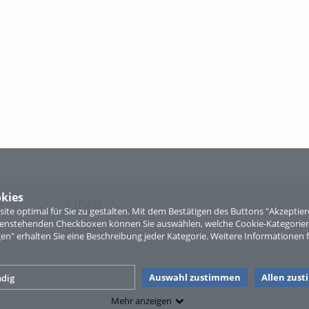
kies
Links
te optimal für Sie zu gestalten. Mit dem Bestätigen des Buttons "Akzepti
ntenstehenden Checkboxen können Sie auswählen, welche Cookie-Kategorien
Sitemap
gen" erhalten Sie eine Beschreibung jeder Kategorie. Weitere Informationen f
Auswahl zustimmen
Allen zus
dig
Mehr anzeigen