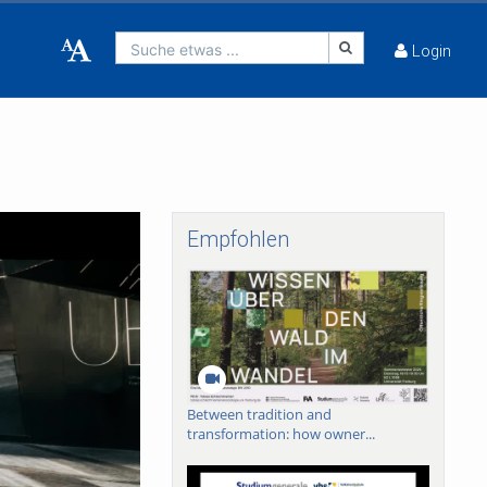
Suche etwas ...
Login
Empfohlen
Between tradition and
transformation: how owner...