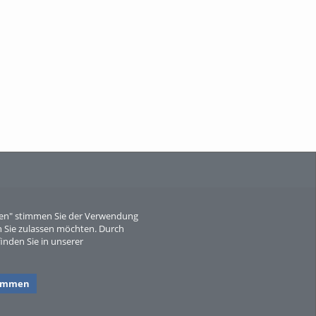
When Particle Physics Gets Hot: A
Journey Throu...
Sperber
eren" stimmen Sie der Verwendung
 Sie zulassen möchten. Durch
inden Sie in unserer
timmen