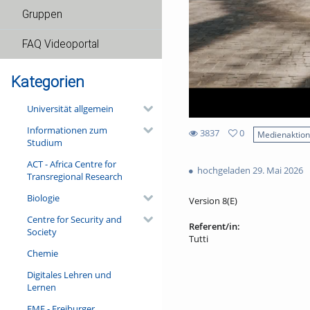
Gruppen
FAQ Videoportal
Kategorien
Universität allgemein
Informationen zum
3837
0
Medienaktio
Studium
0
3837
favorites
ACT - Africa Centre for
views
hochgeladen 29. Mai 2026
Transregional Research
Biologie
Version 8(E)
Centre for Security and
Referent/in:
Society
Tutti
Chemie
Digitales Lehren und
Lernen
FMF - Freiburger