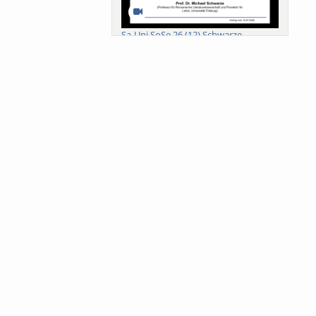
Sa-Uni SoSe 26 (12) Schwarze
Meanings of Forests: A Collaborative
Comparativ...
Als der Wald eine Zukunftsfrage
wurde. Wissen, ...