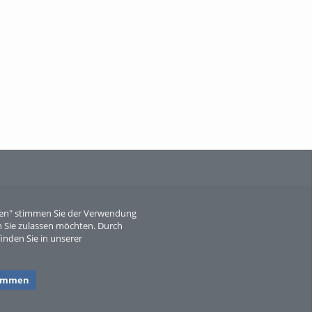
When Particle Physics Gets Hot: A
Journey Throu...
Sperber
eren" stimmen Sie der Verwendung
 Sie zulassen möchten. Durch
inden Sie in unserer
timmen