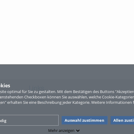
kies
Links
te optimal für Sie zu gestalten. Mit dem Bestätigen des Buttons "Akzepti
ntenstehenden Checkboxen können Sie auswählen, welche Cookie-Kategorien
Sitemap
gen" erhalten Sie eine Beschreibung jeder Kategorie. Weitere Informationen f
Auswahl zustimmen
Allen zus
dig
Mehr anzeigen