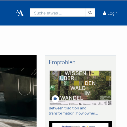
Suche etwas ...
Login
Empfohlen
Between tradition and
transformation: how owner...