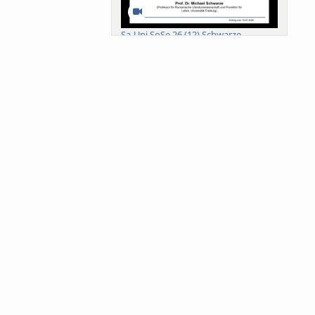
Sa-Uni SoSe 26 (12) Schwarze
Meanings of Forests: A Collaborative
Comparativ...
Als der Wald eine Zukunftsfrage
wurde. Wissen, ...