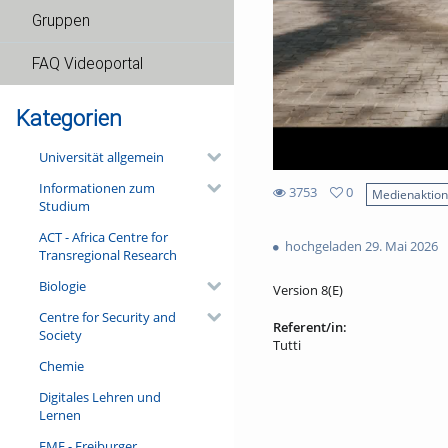
Gruppen
FAQ Videoportal
Kategorien
Universität allgemein
Informationen zum
3753
0
Medienaktio
Studium
0
3753
favorites
ACT - Africa Centre for
views
hochgeladen 29. Mai 2026
Transregional Research
Biologie
Version 8(E)
Centre for Security and
Referent/in:
Society
Tutti
Chemie
Digitales Lehren und
Lernen
FMF - Freiburger