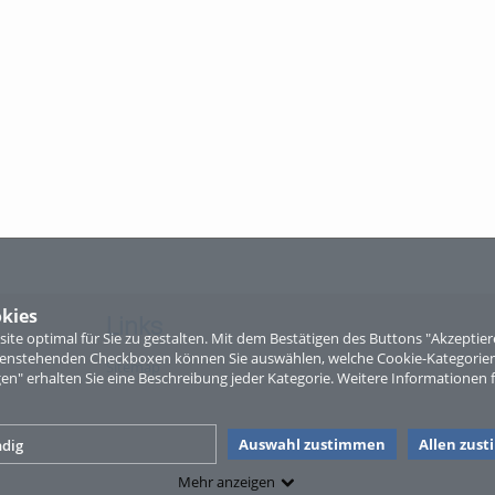
kies
Links
te optimal für Sie zu gestalten. Mit dem Bestätigen des Buttons "Akzepti
ntenstehenden Checkboxen können Sie auswählen, welche Cookie-Kategorien
Sitemap
gen" erhalten Sie eine Beschreibung jeder Kategorie. Weitere Informationen f
Auswahl zustimmen
Allen zus
dig
Mehr anzeigen