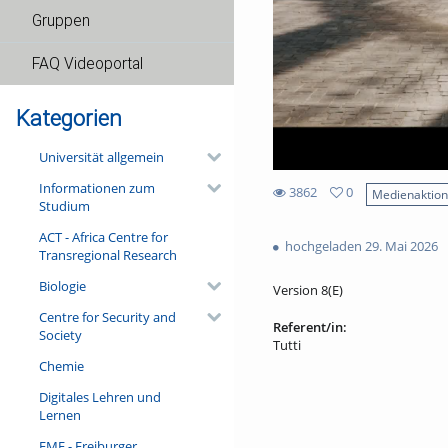
Gruppen
FAQ Videoportal
Kategorien
Universität allgemein
Informationen zum
3862
0
Medienaktio
Studium
0
3862
favorites
ACT - Africa Centre for
views
hochgeladen 29. Mai 2026
Transregional Research
Biologie
Version 8(E)
Centre for Security and
Referent/in:
Society
Tutti
Chemie
Digitales Lehren und
Lernen
FMF - Freiburger