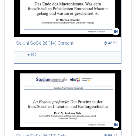
Sa-Uni SoSe 26 (14) Obrecht
46:53 duration
46:53
925
925
views
55:13 duration