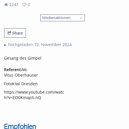
2247
0
0
2247
favorites
Medienaktionen
views
Share
hochgeladen 12. November 2024
Gesang des Gimpel
Referent/in:
Vitus Oberhauser
FotoKiwi Dresden
https://www.youtube.com/watc
h?v=EO0KmapS-nQ
Empfohlen