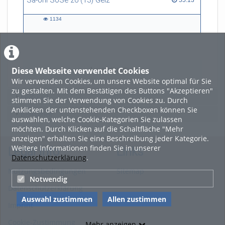
Sa-Uni SoSe 26 (13) Gelz
55:13
1134
1134
views
Diese Webseite verwendet Cookies
LADE MEHR
Wir verwenden Cookies, um unsere Website optimal für Sie
zu gestalten. Mit dem Bestätigen des Buttons "Akzeptieren"
Featured
stimmen Sie der Verwendung von Cookies zu. Durch
Anklicken der untenstehenden Checkboxen können Sie
Beliebtheit
auswählen, welche Cookie-Kategorien Sie zulassen
möchten. Durch Klicken auf die Schaltfläche "Mehr
anzeigen" erhalten Sie eine Beschreibung jeder Kategorie.
Weitere Informationen finden Sie in unserer
Legal Info
Links
Datenschutzerklärung
.
Nutzungsbedingungen
Sitemap
Notwendig
Datenschutzerklärung
Auswahl zustimmen
Allen zustimmen
Imprint
Cookie-Zustimmung
Mehr anzeigen