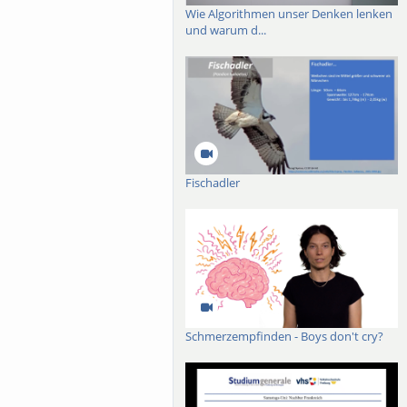
Wie Algorithmen unser Denken lenken
und warum d...
Fischadler
Schmerzempfinden - Boys don't cry?