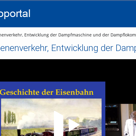
go
go
go
to
to
to
navigation
main
footer
content
enenverkehr, Entwicklung der Dampfmaschine und der Dampflokom
Video abspielen