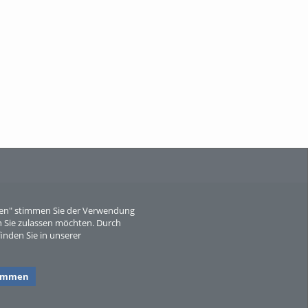
Wissen, ...
When Particle Physics Gets Hot: A
Journey Throu...
eren" stimmen Sie der Verwendung
 Sie zulassen möchten. Durch
inden Sie in unserer
Sperber
timmen