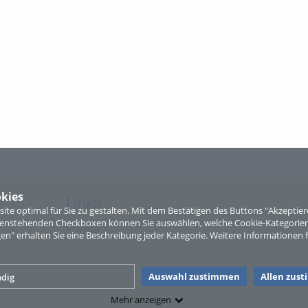
kies
Links
te optimal für Sie zu gestalten. Mit dem Bestätigen des Buttons "Akzepti
ntenstehenden Checkboxen können Sie auswählen, welche Cookie-Kategorien
Sitemap
gen" erhalten Sie eine Beschreibung jeder Kategorie. Weitere Informationen f
Auswahl zustimmen
Allen zus
dig
Mehr anzeigen