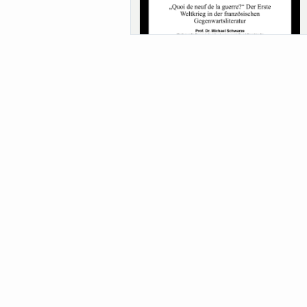
Sa-Uni SoSe 26 (12) Schwarze
Meanings of Forests: A Collaborative
Comparativ...
Als der Wald eine Zukunftsfrage wurde.