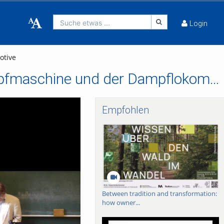
Suche etwas ...
Login
otive
2. Früher Schienenverkehr, Entwicklung der Dampfmaschine und der Dampflokomotive
Empfohlen
Between tradition and transformation:
how owner...