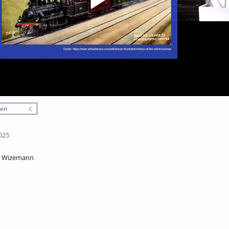
nen
025
el Wizemann