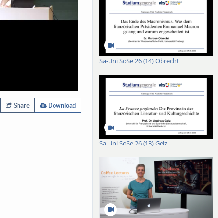
Sa-Uni SoSe 26 (14) Obrecht
Share
Download
Sa-Uni SoSe 26 (13) Gelz