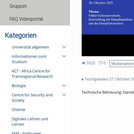
Gruppen
FAQ Videoportal
Kategorien
Universität allgemein
Informationen zum
Studium
3323
0
Medienaktio
0
ACT - Africa Centre for
3323
favorites
Transregional Research
views
hochgeladen 27. Oktober 2
Biologie
Technische Betreuung: Dani
Centre for Security and
Society
Chemie
Digitales Lehren und
Lernen
FMF - Freiburger