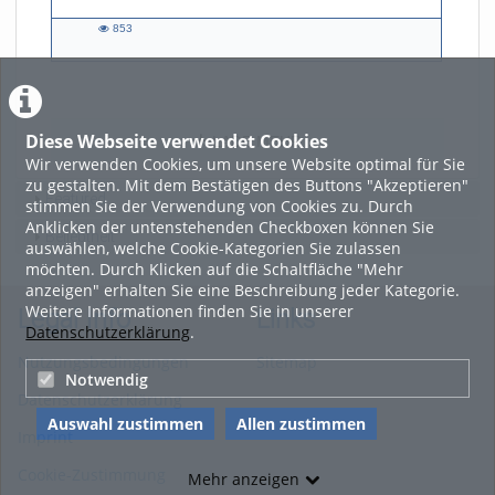
853
853
views
Diese Webseite verwendet Cookies
LADE MEHR
Wir verwenden Cookies, um unsere Website optimal für Sie
zu gestalten. Mit dem Bestätigen des Buttons "Akzeptieren"
Featured
stimmen Sie der Verwendung von Cookies zu. Durch
Anklicken der untenstehenden Checkboxen können Sie
Beliebtheit
auswählen, welche Cookie-Kategorien Sie zulassen
möchten. Durch Klicken auf die Schaltfläche "Mehr
anzeigen" erhalten Sie eine Beschreibung jeder Kategorie.
Weitere Informationen finden Sie in unserer
Legal Info
Links
Datenschutzerklärung
.
Nutzungsbedingungen
Sitemap
Notwendig
Datenschutzerklärung
Auswahl zustimmen
Allen zustimmen
Imprint
Cookie-Zustimmung
Mehr anzeigen