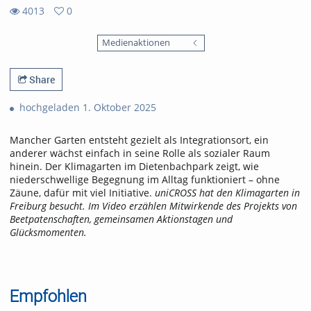
4013
0
0
4013
favorites
Medienaktionen
views
Share
hochgeladen 1. Oktober 2025
Mancher Garten entsteht gezielt als Integrationsort, ein
anderer wächst einfach in seine Rolle als sozialer Raum
hinein. Der Klimagarten im Dietenbachpark zeigt, wie
niederschwellige Begegnung im Alltag funktioniert – ohne
Zäune, dafür mit viel Initiative.
uniCROSS hat den Klimagarten in
Freiburg besucht. Im Video erzählen Mitwirkende des Projekts von
Beetpatenschaften, gemeinsamen Aktionstagen und
Glücksmomenten.
Empfohlen