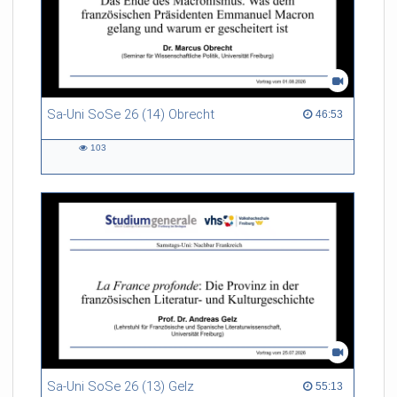
Sa-Uni SoSe 26 (14) Obrecht
46:53 duration
46:53
103
103
views
Sa-Uni SoSe 26 (13) Gelz
55:13 duration
55:13