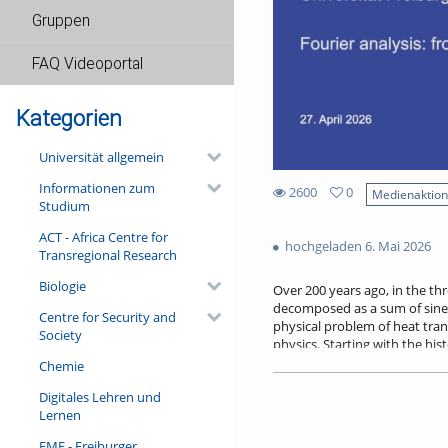
Gruppen
FAQ Videoportal
Kategorien
Universität allgemein
Informationen zum
2600
0
Medienaktio
Studium
0
2600
favorites
ACT - Africa Centre for
views
hochgeladen 6. Mai 2026
Transregional Research
Biologie
Over 200 years ago, in the thr
decomposed as a sum of sines 
Centre for Security and
physical problem of heat transp
Society
physics. Starting with the his
scattering problems, and expl
Chemie
research on quantum many-bod
Digitales Lehren und
Lernen
Referent/in:
Gabriel Dufour
FMF - Freiburger