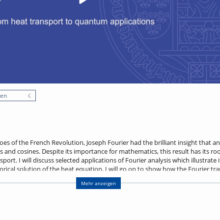
nen
oes of the French Revolution, Joseph Fourier had the brilliant insight that a
and cosines. Despite its importance for mathematics, this result has its roo
ort. I will discuss selected applications of Fourier analysis which illustrate i
torical solution of the heat equation, I will go on to show how the Fourier t
ain how this connects with quantum algorithms. I will conclude with an out
Mehr anzeigen
y interference, where Fourier analysis also plays a role.