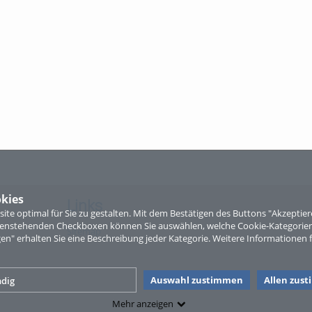
kies
Links
te optimal für Sie zu gestalten. Mit dem Bestätigen des Buttons "Akzepti
ntenstehenden Checkboxen können Sie auswählen, welche Cookie-Kategorien
Sitemap
gen" erhalten Sie eine Beschreibung jeder Kategorie. Weitere Informationen f
Auswahl zustimmen
Allen zus
dig
Mehr anzeigen