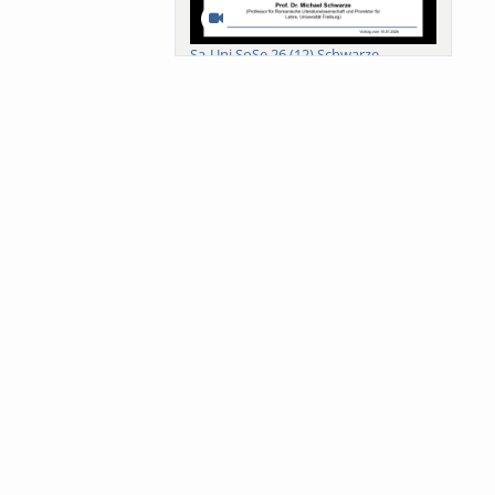
Sa-Uni SoSe 26 (12) Schwarze
Meanings of Forests: A Collaborative
Comparativ...
Als der Wald eine Zukunftsfrage
wurde. Wissen, ...