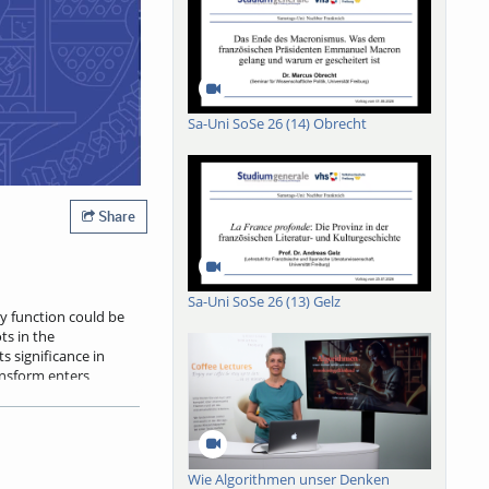
Sa-Uni SoSe 26 (14) Obrecht
Share
Sa-Uni SoSe 26 (13) Gelz
ny function could be
ts in the
ts significance in
ransform enters
look on current
Wie Algorithmen unser Denken