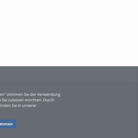
When Particle Physics Gets Hot: A
Journey Throu...
Sperber
eren" stimmen Sie der Verwendung
 Sie zulassen möchten. Durch
inden Sie in unserer
timmen