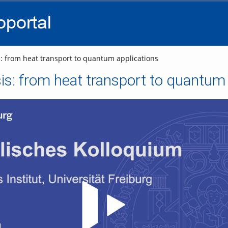
go
go
go
to
to
to
navigation
main
footer
content
s: from heat transport to quantum applications
sis: from heat transport to quantum
Video abspielen