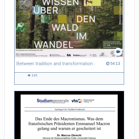
Between tradition and transformation: how owners, advisers and institutions co-create knowledge for resilient forests in Europe
54:13 duration
54:13
110
110
views