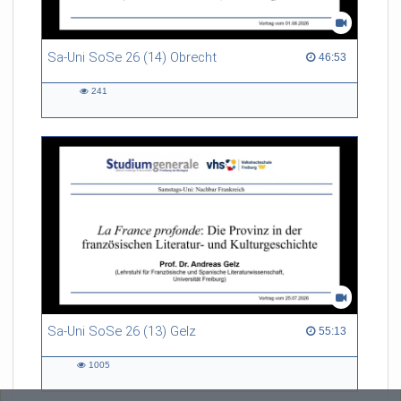
Sa-Uni SoSe 26 (14) Obrecht
46:53 duration
46:53
241
241
views
Sa-Uni SoSe 26 (13) Gelz
55:13 duration
55:13
1005
1005
views