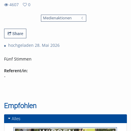
4607
0
0
4607
favorites
Medienaktionen
views
Share
hochgeladen 28. Mai 2026
Fünf Stimmen
Referent/in:
-
Empfohlen
Alles