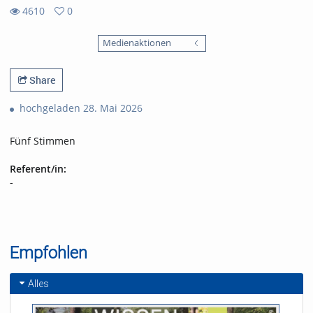
4610
0
0
4610
favorites
Medienaktionen
views
Share
hochgeladen 28. Mai 2026
Fünf Stimmen
Referent/in:
-
Empfohlen
Alles