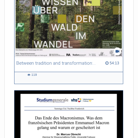
Between tradition and transformation: how owners, advisers and institutions co-create knowledge for resilient forests in Europe
54:13 duration
54:13
119
119
views