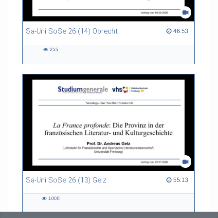
Sa-Uni SoSe 26 (14) Obrecht
46:53 duration
46:53
255
255
views
Sa-Uni SoSe 26 (13) Gelz
55:13 duration
55:13
1006
1006
views