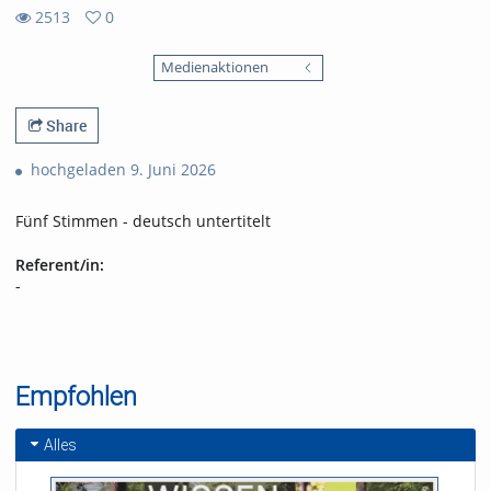
2513
0
0
2513
favorites
Medienaktionen
views
Share
hochgeladen 9. Juni 2026
Fünf Stimmen - deutsch untertitelt
Referent/in:
-
Empfohlen
Alles