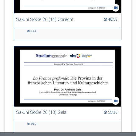
Sa-Uni SoSe 26 (14) Obrecht
46:53 duration
46:53
141
141
views
Sa-Uni SoSe 26 (13) Gelz
55:13 duration
55:13
919
919
views