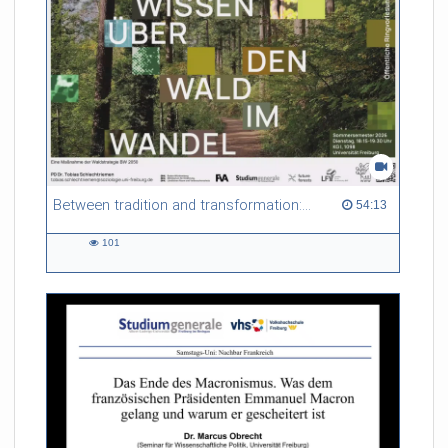
Between tradition and transformation: how owners, advisers and institutions co-create knowledge for resilient forests in Europe
54:13 duration
54:13
101
101
views