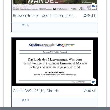
Between tradition and transformation: how owners, advisers and institutions co-create knowledge for resilient forests in Europe
54:13 duration
54:13
798
798
views
Sa-Uni SoSe 26 (14) Obrecht
46:53 duration
46:53
961
961
views