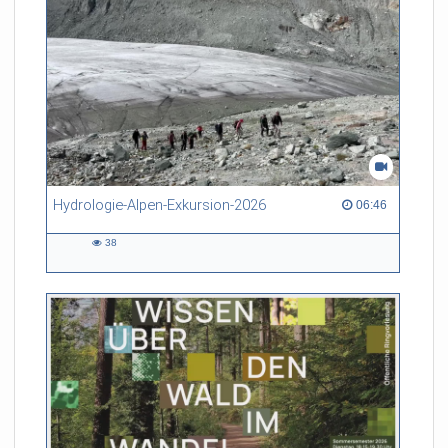
Hydrologie-Alpen-Exkursion-2026
06:46 duration
06:46
38
38
views