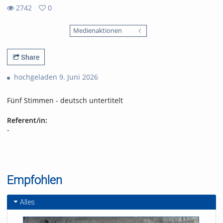
2742
0
0
2742
favorites
Medienaktionen
views
Share
hochgeladen 9. Juni 2026
Fünf Stimmen - deutsch untertitelt
Referent/in:
-
Empfohlen
Alles