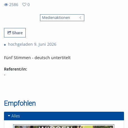
2586
0
0
2586
favorites
Medienaktionen
views
Share
hochgeladen 9. Juni 2026
Fünf Stimmen - deutsch untertitelt
Referent/in:
-
Empfohlen
Alles