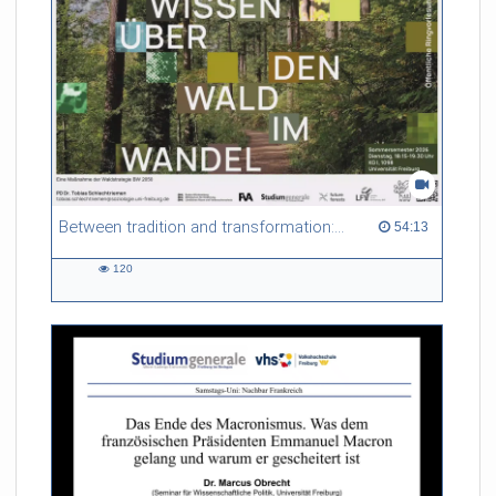
Between tradition and transformation: how owners, advisers and institutions co-create knowledge for resilient forests in Europe
54:13 duration
54:13
120
120
views