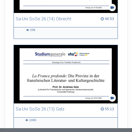
Sa-Uni SoSe 26 (14) Obrecht
46:53 duration
46:53
258
258
views
Sa-Uni SoSe 26 (13) Gelz
55:13 duration
55:13
1006
1006
views