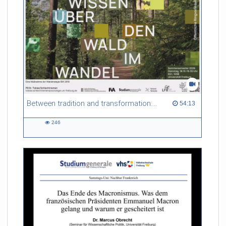
Between tradition and transformation: how owners, advisers and institutions co-create knowledge for resilient forests in Europe
54:13 duration
54:13
246
246
views