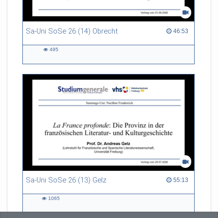
Sa-Uni SoSe 26 (14) Obrecht
46:53 duration
46:53
495
495
views
Sa-Uni SoSe 26 (13) Gelz
55:13 duration
55:13
1065
1065
views