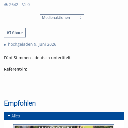
2642
0
0
2642
favorites
Medienaktionen
views
Share
hochgeladen 9. Juni 2026
Fünf Stimmen - deutsch untertitelt
Referent/in:
-
Empfohlen
Alles