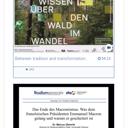
Between tradition and transformation: how owners, advisers and institutions co-create knowledge for resilient forests in Europe
54:13 duration
54:13
101
101
views