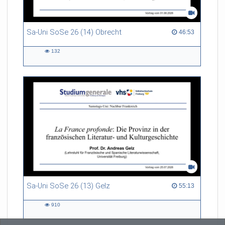
Sa-Uni SoSe 26 (14) Obrecht
46:53 duration
46:53
132
132
views
Sa-Uni SoSe 26 (13) Gelz
55:13 duration
55:13
910
910
views