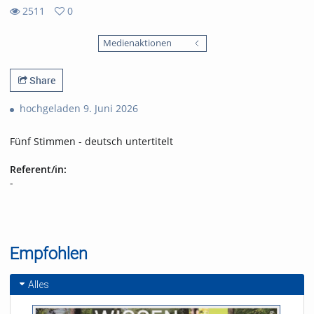
2511
0
0
2511
favorites
Medienaktionen
views
Share
hochgeladen 9. Juni 2026
Fünf Stimmen - deutsch untertitelt
Referent/in:
-
Empfohlen
Alles