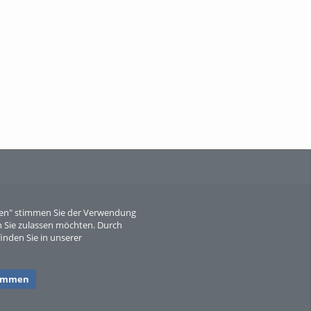
When Particle Physics Gets Hot: A
Journey Throu...
Sperber
eren" stimmen Sie der Verwendung
 Sie zulassen möchten. Durch
inden Sie in unserer
timmen