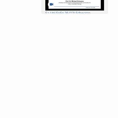
Sa-Uni SoSe 26 (12) Schwarze
Meanings of Forests: A Collaborative
Comparativ...
Als der Wald eine Zukunftsfrage
wurde. Wissen, ...