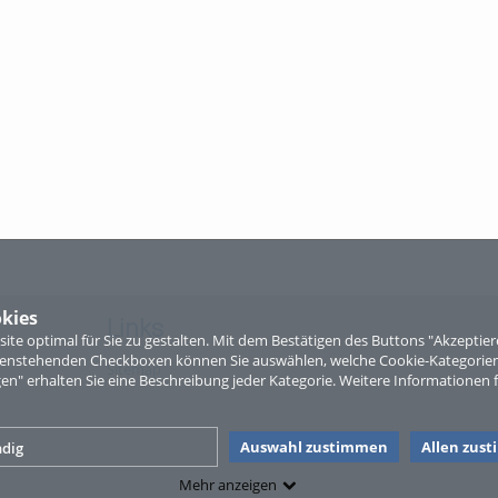
kies
Links
te optimal für Sie zu gestalten. Mit dem Bestätigen des Buttons "Akzepti
ntenstehenden Checkboxen können Sie auswählen, welche Cookie-Kategorien
Sitemap
gen" erhalten Sie eine Beschreibung jeder Kategorie. Weitere Informationen f
Auswahl zustimmen
Allen zus
dig
Mehr anzeigen