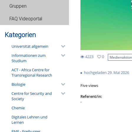
Gruppen
FAQ Videoportal
Kategorien
Universität allgemein
Informationen zum
4223
0
Medienaktio
Studium
0
4223
favorites
ACT - Africa Centre for
views
hochgeladen 29. Mai 2026
Transregional Research
Biologie
Five views
Centre for Security and
Referent/in:
Society
-
Chemie
Digitales Lehren und
Lernen
FMF - Freiburger