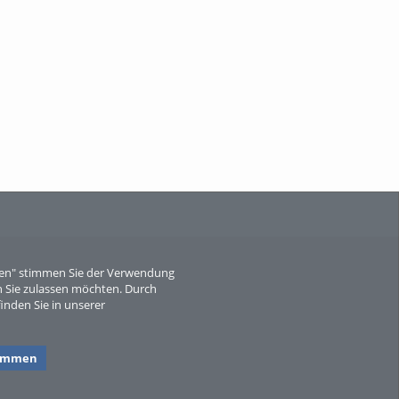
When Particle Physics Gets Hot: A
Journey Throu...
Sperber
eren" stimmen Sie der Verwendung
 Sie zulassen möchten. Durch
inden Sie in unserer
timmen