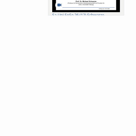
Sa-Uni SoSe 26 (12) Schwarze
Meanings of Forests: A Collaborative
Comparativ...
Als der Wald eine Zukunftsfrage
wurde. Wissen, ...