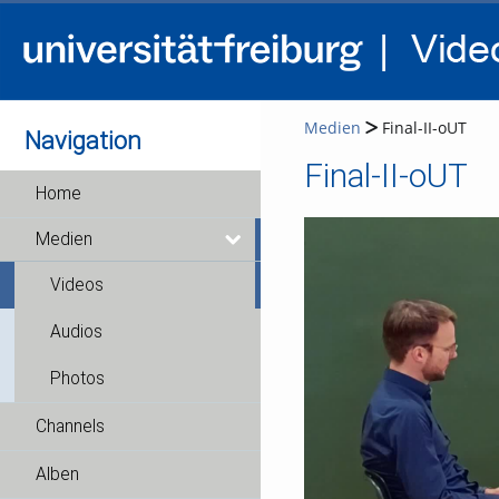
Medien
Final-II-oUT
Navigation
Final-II-oUT
Home
Medien
Videos
Audios
Photos
Channels
Alben