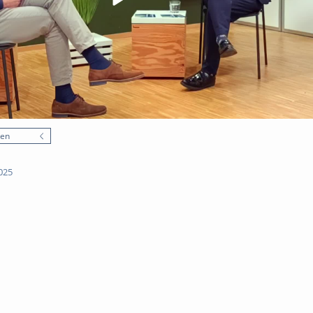
nen
025