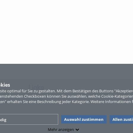
kies
Links
te optimal für Sie zu gestalten. Mit dem Bestätigen des Buttons "Akzepti
ntenstehenden Checkboxen können Sie auswählen, welche Cookie-Kategorien
Sitemap
gen" erhalten Sie eine Beschreibung jeder Kategorie. Weitere Informationen f
Auswahl zustimmen
Allen zus
dig
Mehr anzeigen