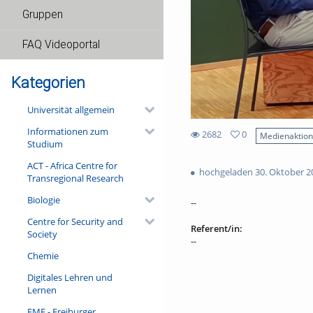
Gruppen
FAQ Videoportal
Kategorien
Universität allgemein
Informationen zum
2682
0
Medienaktio
Studium
0
2682
favorites
ACT - Africa Centre for
views
hochgeladen 30. Oktober 2
Transregional Research
Biologie
--
Centre for Security and
Referent/in:
Society
--
Chemie
Digitales Lehren und
Lernen
FMF - Freiburger