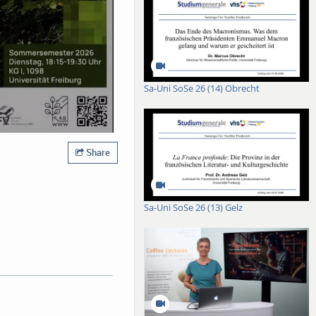
Sa-Uni SoSe 26 (14) Obrecht
Share
Sa-Uni SoSe 26 (13) Gelz
 facing Europe’s forests,
for explaining the
second part of the talk, I