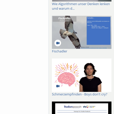
est-related policies and
Wie Algorithmen unser Denken lenken
 policy integration and a
und warum d...
ion challenges, showing
 implementation. I will
Fischadler
Schmerzempfinden - Boys don't cry?