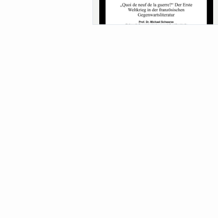
Sa-Uni SoSe 26 (12) Schwarze
Meanings of Forests: A Collaborative
Comparativ...
Als der Wald eine Zukunftsfrage wurde.