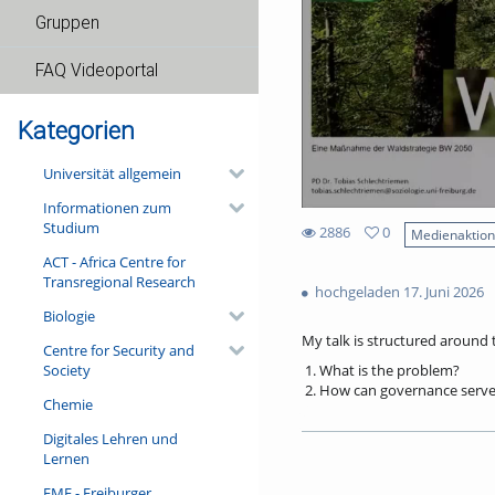
Gruppen
FAQ Videoportal
Kategorien
Universität allgemein
Informationen zum
Studium
2886
0
Medienaktio
0
ACT - Africa Centre for
2886
favorites
Transregional Research
views
hochgeladen 17. Juni 2026
Biologie
My talk is structured around 
Centre for Security and
Society
What is the problem?
How can governance serve 
Chemie
If governance is the solut
Digitales Lehren und
Addressing these questions wi
Lernen
public perceptions of forests,
motivations driving European p
FMF - Freiburger