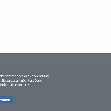
Wissen, ...
When Particle Physics Gets Hot: A
Journey Throu...
eren" stimmen Sie der Verwendung
 Sie zulassen möchten. Durch
inden Sie in unserer
Sperber
timmen