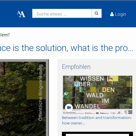
Suche etwas ...
Login
blem?
EU forest policy-making (1992-2024): if governance is the solution, what is the problem?
Empfohlen
Between tradition and transformation:
how owner...