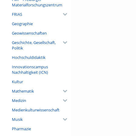
will present new findings fro
Materialforschungszentrum
provides a comprehensive over
simultaneous trend toward inc
FRIAS
how the growing accumulation
Geographie
conclude by outlining several
Geowissenschaften
Referent/in:
Dr. Helga Pülzl (European Fore
Geschichte, Gesellschaft,
Politik
Hochschuldidaktik
Innovationscampus
Nachhaltigkeit (ICN)
Kultur
Mathematik
Medizin
Medienkulturwissenschaft
Musik
Pharmazie