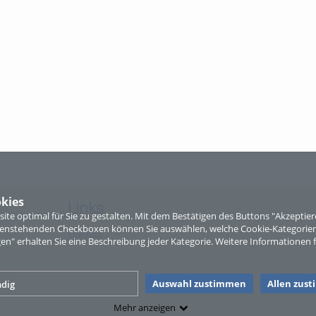
kies
Links
te optimal für Sie zu gestalten. Mit dem Bestätigen des Buttons "Akzepti
ntenstehenden Checkboxen können Sie auswählen, welche Cookie-Kategorien
Sitemap
gen" erhalten Sie eine Beschreibung jeder Kategorie. Weitere Informationen f
Auswahl zustimmen
Allen zus
dig
Mehr anzeigen