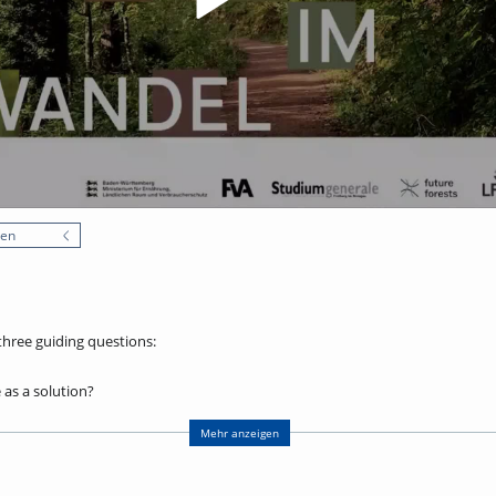
nen
three guiding questions:
as a solution?
ion, what challenges does it introduce, and how can they be addressed?
Mehr anzeigen
ll enable the audience to gain a deeper understanding of the current threats
 and the economic realities of forest ownership. This foundation is essential 
olicymakers to design policies and legislation for forest governance. In the 