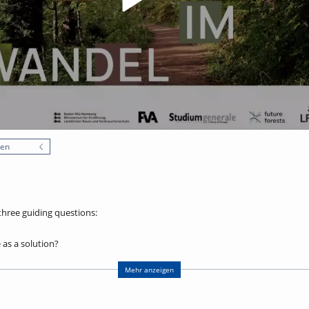
nen
three guiding questions:
as a solution?
ion, what challenges does it introduce, and how can they be addressed?
Mehr anzeigen
ll enable the audience to gain a deeper understanding of the current threats
 and the economic realities of forest ownership. This foundation is essential 
olicymakers to design policies and legislation for forest governance. In the 