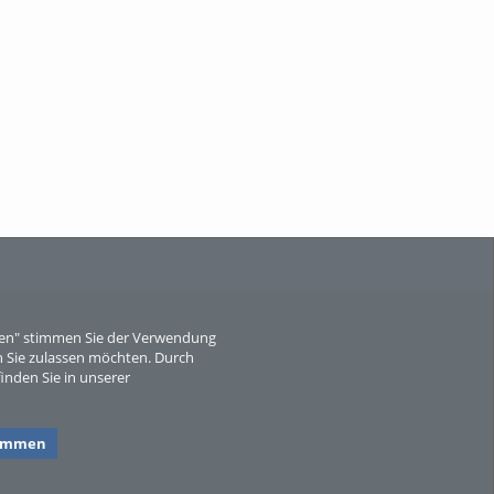
Wissen, ...
When Particle Physics Gets Hot: A
Journey Throu...
eren" stimmen Sie der Verwendung
 Sie zulassen möchten. Durch
inden Sie in unserer
Sperber
timmen