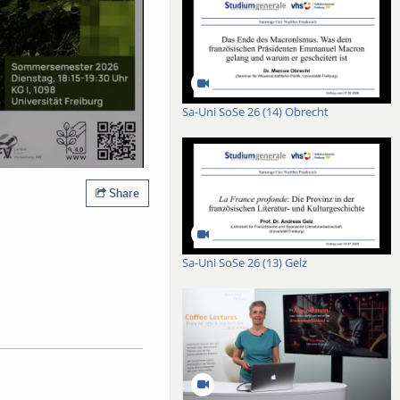
Sa-Uni SoSe 26 (14) Obrecht
Share
Sa-Uni SoSe 26 (13) Gelz
 facing Europe’s forests,
for explaining the
second part of the talk, I