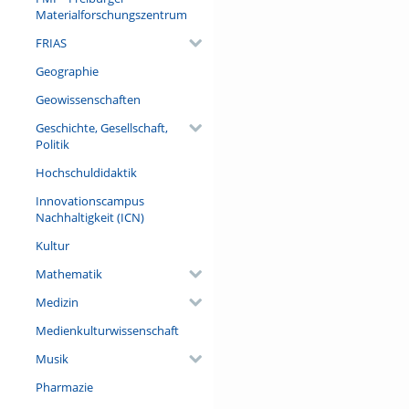
will present new findings fro
Materialforschungszentrum
provides a comprehensive over
simultaneous trend toward inc
FRIAS
how the growing accumulation
Geographie
conclude by outlining several
Geowissenschaften
Referent/in:
Dr. Helga Pülzl (European Fore
Geschichte, Gesellschaft,
Politik
Hochschuldidaktik
Innovationscampus
Nachhaltigkeit (ICN)
Kultur
Mathematik
Medizin
Medienkulturwissenschaft
Musik
Pharmazie