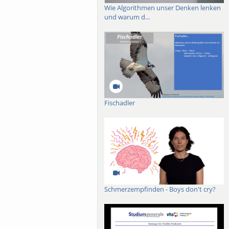
est-related policies and
Wie Algorithmen unser Denken lenken
 policy integration and a
und warum d...
ion challenges, showing
 implementation. I will
Fischadler
Schmerzempfinden - Boys don't cry?