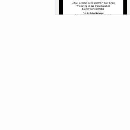
Sa-Uni SoSe 26 (12) Schwarze
Meanings of Forests: A Collaborative
Comparativ...
Als der Wald eine Zukunftsfrage wurde.