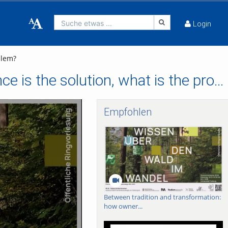
Suche etwas ...
Login
blem?
EU forest policy-making (1992-2024): if governance is the solution, what is the problem?
Empfohlen
Between tradition and transformation:
how owner...