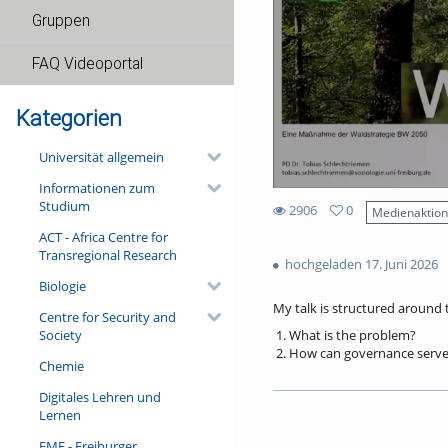
Gruppen
FAQ Videoportal
Kategorien
Universität allgemein
Informationen zum
Studium
2906
0
Medienaktio
0
ACT - Africa Centre for
2906
favorites
Transregional Research
views
hochgeladen 17. Juni 2026
Biologie
My talk is structured around 
Centre for Security and
Society
What is the problem?
How can governance serve 
Chemie
If governance is the solut
Digitales Lehren und
Addressing these questions wi
Lernen
public perceptions of forests,
motivations driving European p
FMF - Freiburger