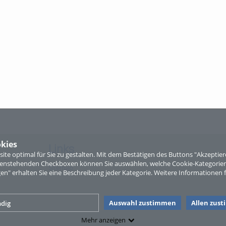
kies
Links
te optimal für Sie zu gestalten. Mit dem Bestätigen des Buttons "Akzepti
ntenstehenden Checkboxen können Sie auswählen, welche Cookie-Kategorien
Sitemap
gen" erhalten Sie eine Beschreibung jeder Kategorie. Weitere Informationen f
Auswahl zustimmen
Allen zus
dig
Mehr anzeigen