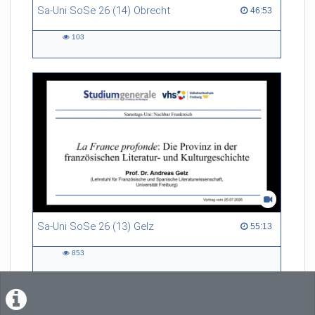
Sa-Uni SoSe 26 (14) Obrecht
46:53 duration
46:53
103
103
views
Sa-Uni SoSe 26 (13) Gelz
55:13 duration
55:13
853
853
views