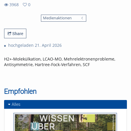
3968
0
0
3968
favorites
Medienaktionen
views
Share
hochgeladen 21. April 2026
H2+-Molekülkation, LCAO-MO, Mehrelektronenprobleme,
Antisymmetrie, Hartree-Fock-Verfahren, SCF
Empfohlen
Alles