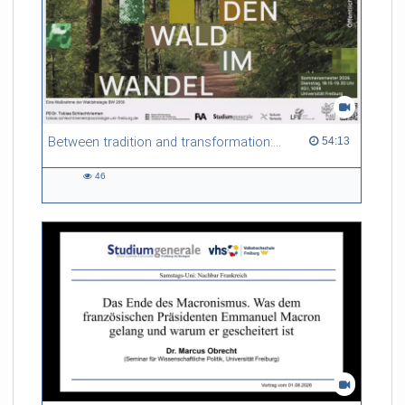
Between tradition and transformation: how owners, advisers and institutions co-create knowledge for resilient forests in Europe
54:13 duration
54:13
46
46
views