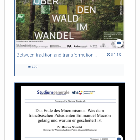
Between tradition and transformation: how owners, advisers and institutions co-create knowledge for resilient forests in Europe
54:13 duration
54:13
109
109
views