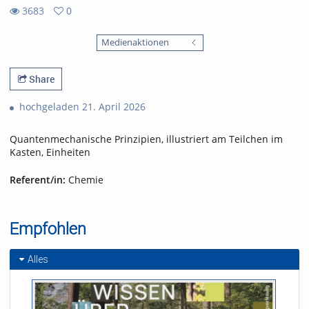
3683
0
0
3683
favorites
Medienaktionen
views
Share
hochgeladen 21. April 2026
Quantenmechanische Prinzipien, illustriert am Teilchen im
Kasten, Einheiten
Referent/in:
Chemie
Empfohlen
Alles