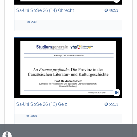
Sa-Uni SoSe 26 (14) Obrecht
46:53 duration
46:53
230
230
views
Sa-Uni SoSe 26 (13) Gelz
55:13 duration
55:13
1001
1001
views