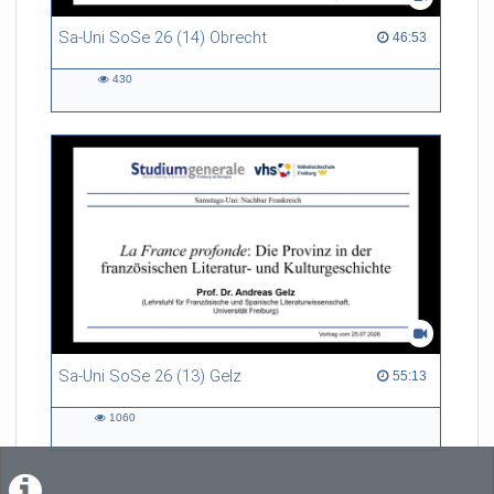
Sa-Uni SoSe 26 (14) Obrecht
46:53 duration
46:53
430
430
views
Sa-Uni SoSe 26 (13) Gelz
55:13 duration
55:13
1060
1060
views