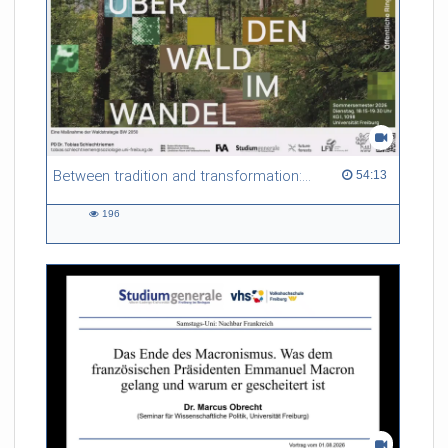
Between tradition and transformation: how owners, advisers and institutions co-create knowledge for resilient forests in Europe
54:13 duration
54:13
196
196
views