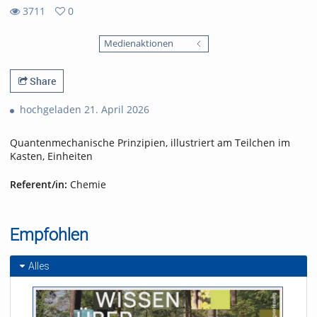
3711
0
0
3711
favorites
Medienaktionen
views
Share
hochgeladen 21. April 2026
Quantenmechanische Prinzipien, illustriert am Teilchen im
Kasten, Einheiten
Referent/in:
Chemie
Empfohlen
Alles