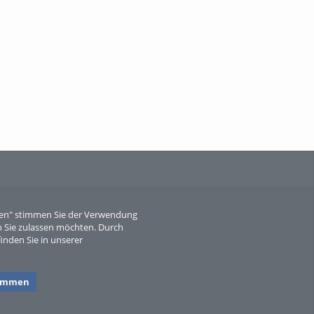
When Particle Physics Gets Hot: A
Journey Throu...
Sperber
eren" stimmen Sie der Verwendung
 Sie zulassen möchten. Durch
inden Sie in unserer
timmen