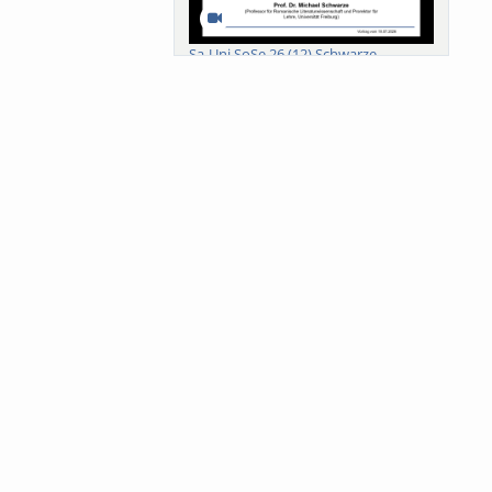
Sa-Uni SoSe 26 (12) Schwarze
Meanings of Forests: A Collaborative
Comparativ...
Als der Wald eine Zukunftsfrage
wurde. Wissen, ...