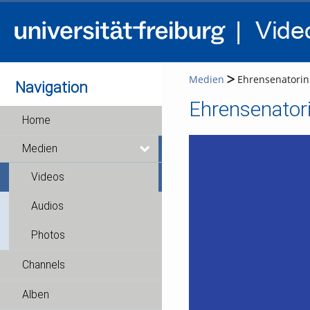
Medien
Ehrensenatorin
Navigation
Ehrensenator
Home
Medien
Videos
Audios
Photos
Channels
Alben