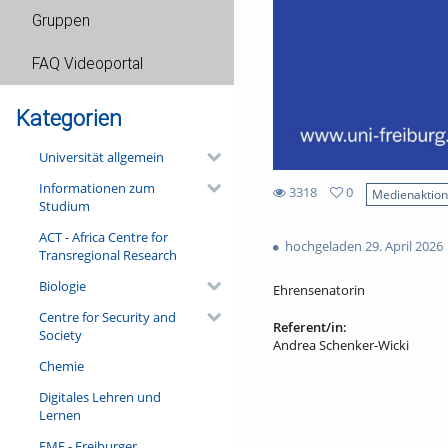
Gruppen
FAQ Videoportal
Kategorien
Universität allgemein
Informationen zum
3318
0
Medienaktio
Studium
0
3318
favorites
ACT - Africa Centre for
views
hochgeladen 29. April 2026
Transregional Research
Biologie
Ehrensenatorin
Centre for Security and
Referent/in:
Society
Andrea Schenker-Wicki
Chemie
Digitales Lehren und
Lernen
FMF - Freiburger