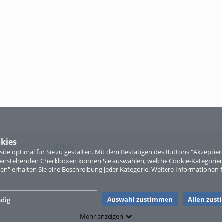
kies
Links
te optimal für Sie zu gestalten. Mit dem Bestätigen des Buttons "Akzepti
ntenstehenden Checkboxen können Sie auswählen, welche Cookie-Kategorien
Sitemap
gen" erhalten Sie eine Beschreibung jeder Kategorie. Weitere Informationen f
Auswahl zustimmen
Allen zus
dig
Mehr anzeigen