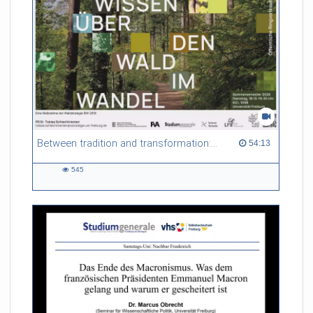
Between tradition and transformation: how owners, advisers and institutions co-create knowledge for resilient forests in Europe
54:13 duration
54:13
545
545
views