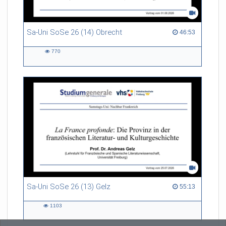
Sa-Uni SoSe 26 (14) Obrecht
46:53 duration
46:53
770
770
views
Sa-Uni SoSe 26 (13) Gelz
55:13 duration
55:13
1103
1103
views