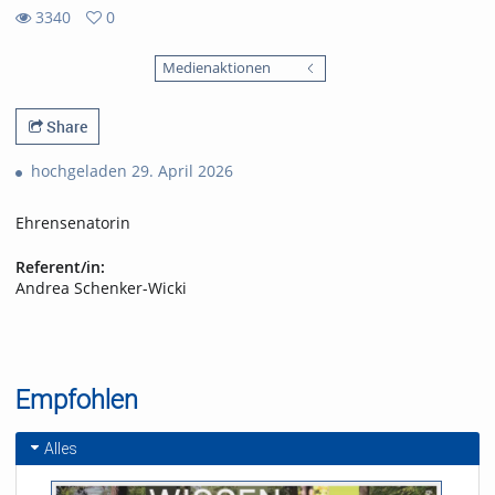
3340
0
0
3340
favorites
Medienaktionen
views
Share
hochgeladen 29. April 2026
Ehrensenatorin
Referent/in:
Andrea Schenker-Wicki
Empfohlen
Alles