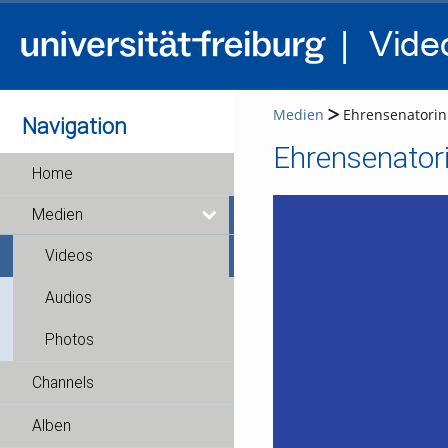
Medien
Ehrensenatorin 
Navigation
Ehrensenatori
Home
Medien
Videos
Audios
Photos
Channels
Alben