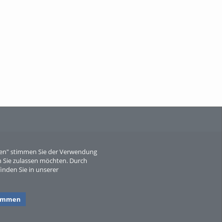
When Particle Physics Gets Hot: A
Journey Throu...
Sperber
eren" stimmen Sie der Verwendung
 Sie zulassen möchten. Durch
inden Sie in unserer
timmen