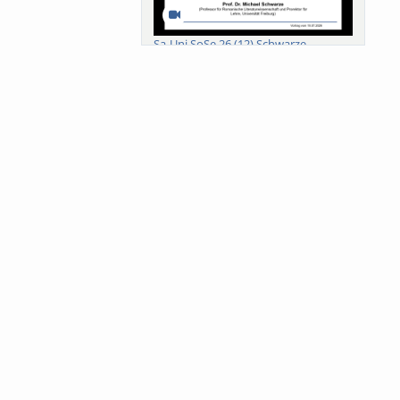
Sa-Uni SoSe 26 (12) Schwarze
Meanings of Forests: A Collaborative
Comparativ...
Als der Wald eine Zukunftsfrage
wurde. Wissen, ...