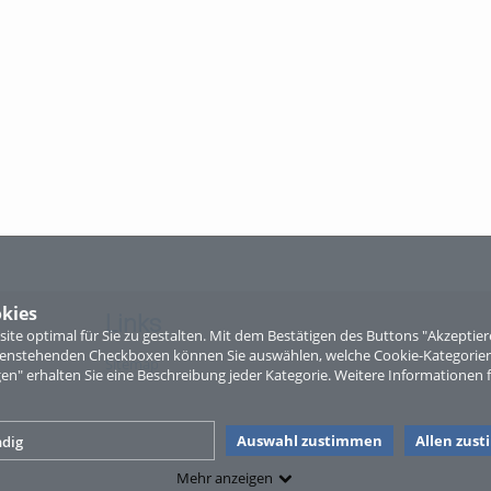
kies
Links
te optimal für Sie zu gestalten. Mit dem Bestätigen des Buttons "Akzepti
ntenstehenden Checkboxen können Sie auswählen, welche Cookie-Kategorien
Sitemap
gen" erhalten Sie eine Beschreibung jeder Kategorie. Weitere Informationen f
Auswahl zustimmen
Allen zus
dig
Mehr anzeigen