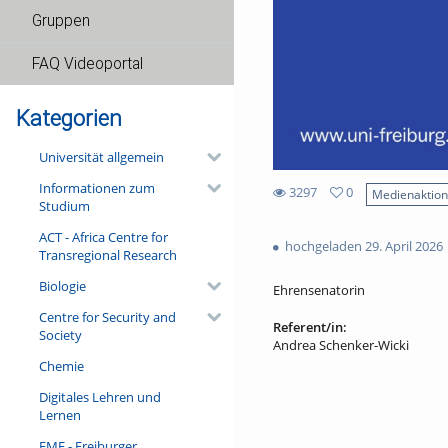
Gruppen
FAQ Videoportal
Kategorien
Universität allgemein
Informationen zum
3297
0
Medienaktio
Studium
0
3297
favorites
ACT - Africa Centre for
views
hochgeladen 29. April 2026
Transregional Research
Biologie
Ehrensenatorin
Centre for Security and
Referent/in:
Society
Andrea Schenker-Wicki
Chemie
Digitales Lehren und
Lernen
FMF - Freiburger