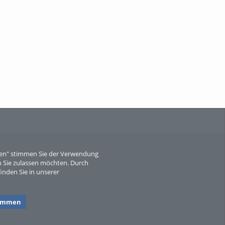
When Particle Physics Gets Hot: A
Journey Throu...
Sperber
eren" stimmen Sie der Verwendung
 Sie zulassen möchten. Durch
inden Sie in unserer
timmen