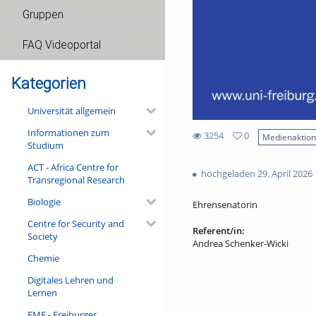
Gruppen
FAQ Videoportal
Kategorien
Universität allgemein
Informationen zum
3254
0
Medienaktio
Studium
0
3254
favorites
ACT - Africa Centre for
views
hochgeladen 29. April 2026
Transregional Research
Biologie
Ehrensenatorin
Centre for Security and
Referent/in:
Society
Andrea Schenker-Wicki
Chemie
Digitales Lehren und
Lernen
FMF - Freiburger