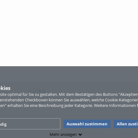
kies
Links
te optimal für Sie zu gestalten. Mit dem Bestätigen des Buttons "Akzepti
ntenstehenden Checkboxen können Sie auswählen, welche Cookie-Kategorien
Sitemap
gen" erhalten Sie eine Beschreibung jeder Kategorie. Weitere Informationen f
Auswahl zustimmen
Allen zus
dig
Mehr anzeigen