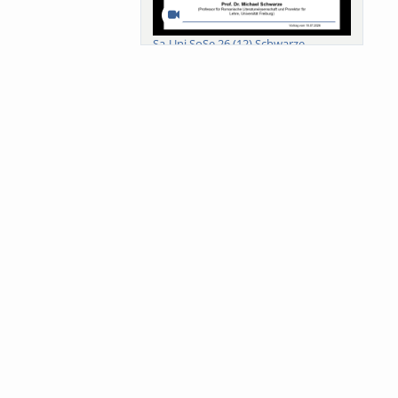
Sa-Uni SoSe 26 (12) Schwarze
Meanings of Forests: A Collaborative
Comparativ...
Als der Wald eine Zukunftsfrage
wurde. Wissen, ...