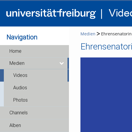
Medien
Ehrensenatorin 
Navigation
Ehrensenatori
Home
Medien
Videos
Audios
Photos
Channels
Alben