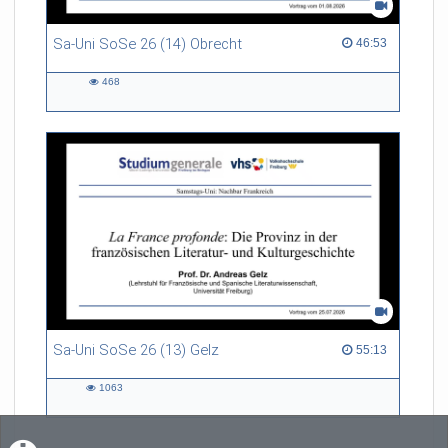
Sa-Uni SoSe 26 (14) Obrecht
46:53 duration
46:53
468
468
views
Sa-Uni SoSe 26 (13) Gelz
55:13 duration
55:13
1063
1063
views