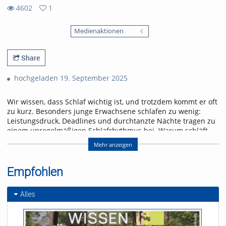
4602
1
1
4602
favorites
Medienaktionen
views
Share
hochgeladen 19. September 2025
Wir wissen, dass Schlaf wichtig ist, und trotzdem kommt er oft
zu kurz. Besonders junge Erwachsene schlafen zu wenig:
Leistungsdruck, Deadlines und durchtanzte Nächte tragen zu
einem unregelmäßigen Schlafrhythmus bei. Warum schläft
der Mensch und wie viel Schlaf ist ausreichend?
Mehr anzeigen
Viele Fragen und Mythen kreisen um das Thema Schlaf.
uniCROSS sucht Antworten im Schlaflabor. Prof. Kai
Empfohlen
Spiegelhalder von der Uniklinik Freiburg ordnet
wissenschaftliche Erkenntnisse ein.
Alles
Referent/in:
Andreas Nagel