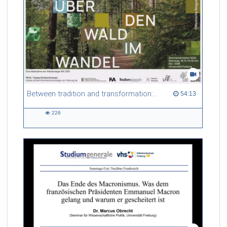
Between tradition and transformation: how owners, advisers and institutions co-create knowledge for resilient forests in Europe
54:13 duration
54:13
226
226
views