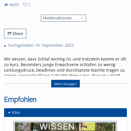
4609
1
1
4609
favorites
Medienaktionen
views
Share
hochgeladen 19. September 2025
Wir wissen, dass Schlaf wichtig ist, und trotzdem kommt er oft
zu kurz. Besonders junge Erwachsene schlafen zu wenig:
Leistungsdruck, Deadlines und durchtanzte Nächte tragen zu
einem unregelmäßigen Schlafrhythmus bei. Warum schläft
der Mensch und wie viel Schlaf ist ausreichend?
Mehr anzeigen
Viele Fragen und Mythen kreisen um das Thema Schlaf.
uniCROSS sucht Antworten im Schlaflabor. Prof. Kai
Empfohlen
Spiegelhalder von der Uniklinik Freiburg ordnet
wissenschaftliche Erkenntnisse ein.
Alles
Referent/in:
Andreas Nagel