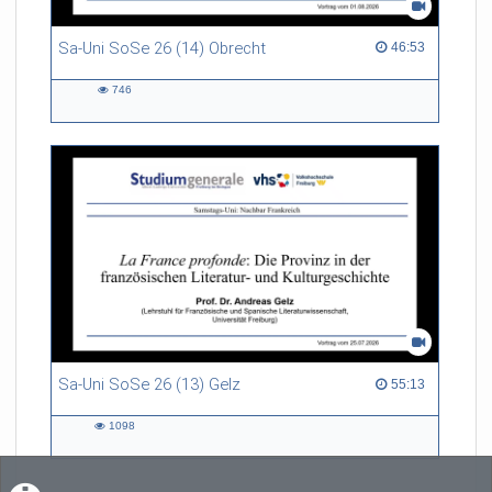
Sa-Uni SoSe 26 (14) Obrecht
46:53 duration
46:53
746
746
views
Sa-Uni SoSe 26 (13) Gelz
55:13 duration
55:13
1098
1098
views