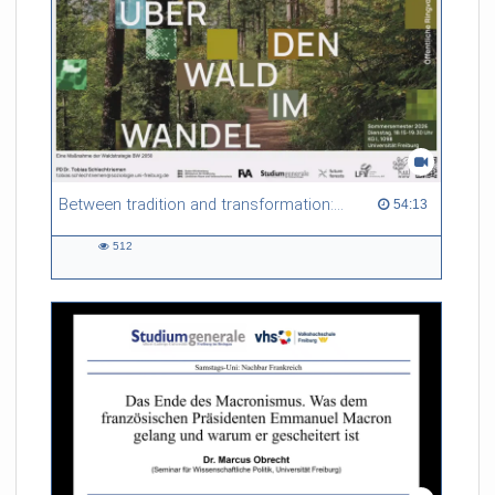
Between tradition and transformation: how owners, advisers and institutions co-create knowledge for resilient forests in Europe
54:13 duration
54:13
512
512
views