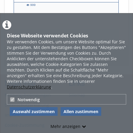
999
999
views
Diese Webseite verwendet Cookies
LADE MEHR
Wir verwenden Cookies, um unsere Website optimal für Sie
zu gestalten. Mit dem Bestätigen des Buttons "Akzeptieren"
Featured
stimmen Sie der Verwendung von Cookies zu. Durch
Anklicken der untenstehenden Checkboxen können Sie
Beliebtheit
auswählen, welche Cookie-Kategorien Sie zulassen
möchten. Durch Klicken auf die Schaltfläche "Mehr
anzeigen" erhalten Sie eine Beschreibung jeder Kategorie.
Weitere Informationen finden Sie in unserer
Legal Info
Links
Datenschutzerklärung
.
Nutzungsbedingungen
Sitemap
Notwendig
Datenschutzerklärung
Auswahl zustimmen
Allen zustimmen
Imprint
Cookie-Zustimmung
Mehr anzeigen