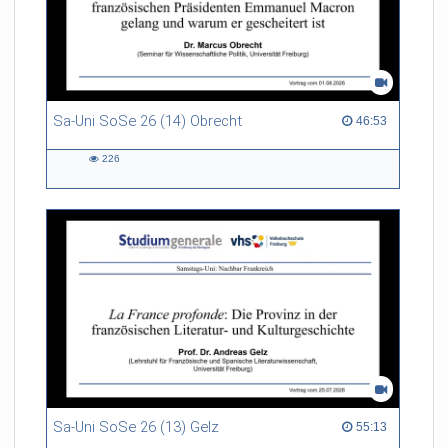
Sa-Uni SoSe 26 (14) Obrecht
46:53 duration
46:53
226
226
views
Sa-Uni SoSe 26 (13) Gelz
55:13 duration
55:13