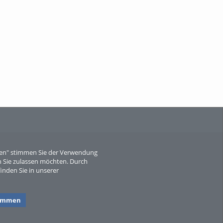
When Particle Physics Gets Hot: A
Journey Throu...
Sperber
eren" stimmen Sie der Verwendung
 Sie zulassen möchten. Durch
inden Sie in unserer
timmen