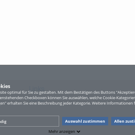
kies
Links
te optimal für Sie zu gestalten. Mit dem Bestätigen des Buttons "Akzepti
ntenstehenden Checkboxen können Sie auswählen, welche Cookie-Kategorien
Sitemap
gen" erhalten Sie eine Beschreibung jeder Kategorie. Weitere Informationen f
Auswahl zustimmen
Allen zus
dig
Mehr anzeigen