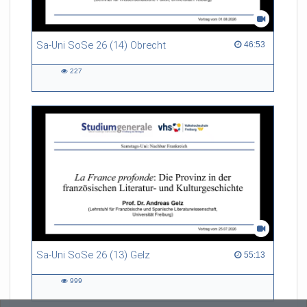
Sa-Uni SoSe 26 (14) Obrecht
46:53 duration
46:53
227
227
views
Sa-Uni SoSe 26 (13) Gelz
55:13 duration
55:13
999
999
views