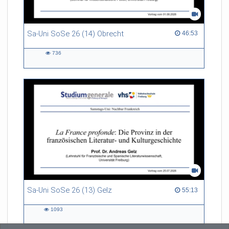
Sa-Uni SoSe 26 (14) Obrecht
46:53 duration
46:53
736
736
views
Sa-Uni SoSe 26 (13) Gelz
55:13 duration
55:13
1093
1093
views