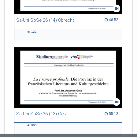
Sa-Uni SoSe 26 (14) Obrecht
46:53 duration
46:53
122
122
views
Sa-Uni SoSe 26 (13) Gelz
55:13 duration
55:13
903
903
views