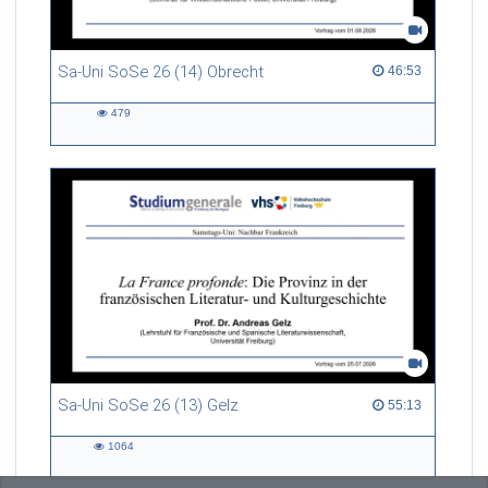
Sa-Uni SoSe 26 (14) Obrecht
46:53 duration
46:53
479
479
views
Sa-Uni SoSe 26 (13) Gelz
55:13 duration
55:13
1064
1064
views