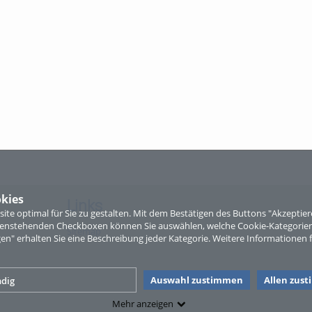
kies
Links
te optimal für Sie zu gestalten. Mit dem Bestätigen des Buttons "Akzepti
ntenstehenden Checkboxen können Sie auswählen, welche Cookie-Kategorien
Sitemap
gen" erhalten Sie eine Beschreibung jeder Kategorie. Weitere Informationen f
Auswahl zustimmen
Allen zus
dig
Mehr anzeigen