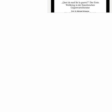
Sa-Uni SoSe 26 (12) Schwarze
Meanings of Forests: A Collaborative
Comparativ...
Als der Wald eine Zukunftsfrage wurde.