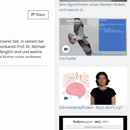
Wie Algorithmen unser Denken lenken
und warum d...
Share
erer Zeit. In seinem bei
rikanist Prof. Dr. Michael
änglich sind und welche
el Butter unter anderem,
Fischadler
demokratische Gesellschaft
en. Butter fragt daher, ob
ien zu begegnen.
Schmerzempfinden - Boys don't cry?