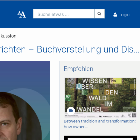
Suche etwas ...
Login
skussion
Die Alarmierten. Was Verschwörungstheorien anrichten – Buchvorstellung und Diskussion
Empfohlen
Between tradition and transformation:
how owner...