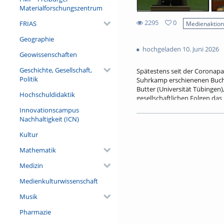
Materialforschungszentrum
2295
0
FRIAS
Medienaktio
0
2295
Geographie
favorites
views
hochgeladen 10. Juni 2026
Geowissenschaften
Geschichte, Gesellschaft,
Spätestens seit der Coronap
Politik
Suhrkamp erschienenen Buch „
Butter (Universität Tübinge
Hochschuldidaktik
gesellschaftlichen Folgen das
warum er es für unangebracht
Innovationscampus
dürfe sich nicht von Angst le
Nachhaltigkeit (ICN)
und wie mehr Inklusion und T
Kultur
Referent/in:
Mathematik
Michael Butter
Medizin
Medienkulturwissenschaft
Musik
Pharmazie