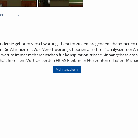
nen
andemie gehören Verschwörungstheorien zu den prägenden Phänomenen uns
Die Alarmierten. Was Verschwörungstheorien anrichten“ analysiert der Ame
n), warum immer mehr Menschen für konspirationistische Sinnangebote empf
 hat. In seinem Vortrag bei den FRIAS Freiburger Horizonten erläutert Micha
 hält, Verschwörungstheorien mit Alarmismus zu begegnen. Eine freie und 
Mehr anzeigen
iten lassen, sondern müsse die gesellschaftlichen Ursachen in den Blick nehm
eilhabe helfen können, der erfolgreichen Verbreitung Verschwörungstheor