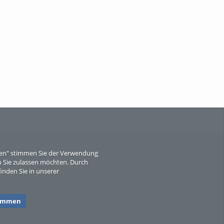
Wissen, ...
When Particle Physics Gets Hot: A
Journey Throu...
eren" stimmen Sie der Verwendung
 Sie zulassen möchten. Durch
inden Sie in unserer
Sperber
timmen