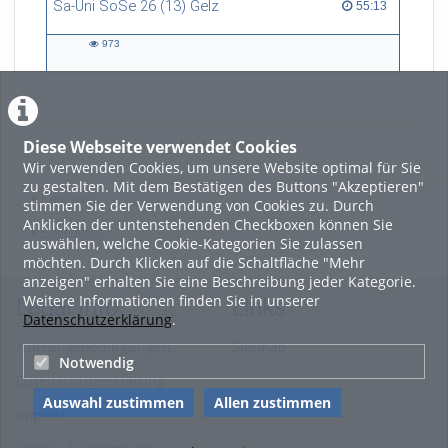
Sa-Uni SoSe 26 (13) Gelz
55:13 duration
55:13
973
973
views
Diese Webseite verwendet Cookies
LADE MEHR
Wir verwenden Cookies, um unsere Website optimal für Sie
zu gestalten. Mit dem Bestätigen des Buttons "Akzeptieren"
Featured
stimmen Sie der Verwendung von Cookies zu. Durch
Anklicken der untenstehenden Checkboxen können Sie
Beliebtheit
auswählen, welche Cookie-Kategorien Sie zulassen
möchten. Durch Klicken auf die Schaltfläche "Mehr
anzeigen" erhalten Sie eine Beschreibung jeder Kategorie.
Weitere Informationen finden Sie in unserer
Legal Info
Links
Datenschutzerklärung
.
Nutzungsbedingungen
Sitemap
Notwendig
Datenschutzerklärung
Auswahl zustimmen
Allen zustimmen
Imprint