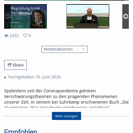
Begrüßung Arndt
Michael
2332
0
0
2332
favorites
Medienaktionen
views
Share
hochgeladen 10. Juni 2026
Spätestens seit der Coronapandemie gehören
Verschwörungstheorien zu den prägenden Phänomenen
unserer Zeit. In seinem bei Suhrkamp erschienenen Buch „Die
Alarmierten. Was Verschwörungstheorien anrichten“
analysiert der Amerikanist Prof. Dr. Michael Butter (Universität
Mehr anzeigen
Tübingen), warum immer mehr Menschen für
konspirationistische Sinnangebote empfänglich sind und
welche gesellschaftlichen Folgen das hat. In seinem Vortrag
Empfohlen