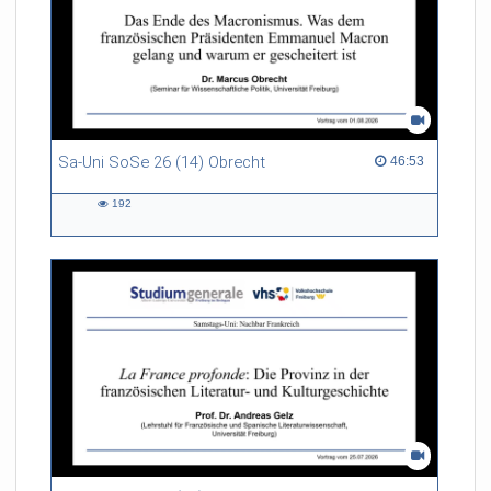
Sa-Uni SoSe 26 (14) Obrecht
46:53 duration
46:53
192
192
views